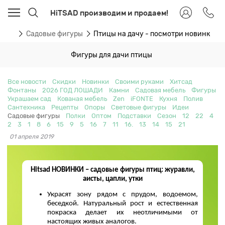
HiTSAD производим и продаем!
ости
Садовые фигуры
Птицы на дачу - посмотри новинки
Фигуры для дачи птицы
Все новости
Скидки
Новинки
Своими руками
Хитсад
Фонтаны
2026 ГОД ЛОШАДИ
Камни
Садовая мебель
Фигуры
Украшаем сад
Кованая мебель
Zen
iFONTE
Кухня
Полив
Сантехника
Рецепты
Опоры
Световые фигуры
Идеи
Садовые фигуры
Полки
Оптом
Подставки
Сезон
12
22
4
2
3
1
8
6
15
9
5
16
7
11
16.
13
14
15
21
01 апреля 2019
Hitsad НОВИНКИ – садовые фигуры птиц: журавли,
аисты, цапли, утки
Украсят зону рядом с прудом, водоемом,
беседкой. Натуральный рост и естественная
покраска делает их неотличимыми от
настоящих живых аналогов.