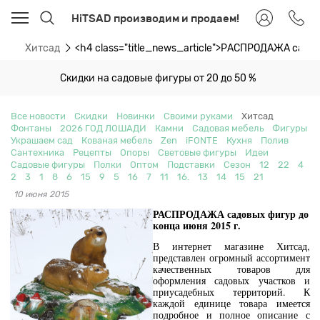
HiTSAD производим и продаем!
ти
Хитсад
<h4 class="title_news_article">РАСПРОДАЖА садо
Скидки на садовые фигуры от 20 до 50 %
Все новости
Скидки
Новинки
Своими руками
Хитсад
Фонтаны
2026 ГОД ЛОШАДИ
Камни
Садовая мебель
Фигуры
Украшаем сад
Кованая мебель
Zen
iFONTE
Кухня
Полив
Сантехника
Рецепты
Опоры
Световые фигуры
Идеи
Садовые фигуры
Полки
Оптом
Подставки
Сезон
12
22
4
2
3
1
8
6
15
9
5
16
7
11
16.
13
14
15
21
10 июня 2015
РАСПРОДАЖА садовых фигур до
конца июня 2015 г.
В интернет магазине Хитсад,
представлен огромный ассортимент
качественных товаров для
оформления садовых участков и
приусадебных территорий. К
каждой единице товара имеется
подробное и полное описание с