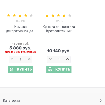
U07448
F07545
Крышка
Крышка для септика
декоративная для
Крот сантехник
люка Собака
малый F07545,
овчарка U07448
стеклопластик,
стеклопластик,
ширина 55 см
11 760
 руб.
5 880
 руб.
10 140
 руб.
выгода
5 880 руб.
или
50%
КУПИТЬ
КУПИТЬ
Категории