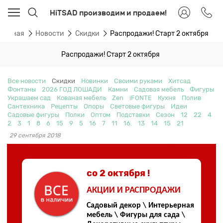
HiTSAD производим и продаем!
Главная
Новости
Скидки
Распродажи! Старт 2 октября
Распродажи! Старт 2 октября
Все новости
Скидки
Новинки
Своими руками
Хитсад
Фонтаны
2026 ГОД ЛОШАДИ
Камни
Садовая мебель
Фигуры
Украшаем сад
Кованая мебель
Zen
iFONTE
Кухня
Полив
Сантехника
Рецепты
Опоры
Световые фигуры
Идеи
Садовые фигуры
Полки
Оптом
Подставки
Сезон
12
22
4
2
3
1
8
6
15
9
5
16
7
11
16.
13
14
15
21
29 сентября 2018
со 2 октября !
АКЦИИ И РАСПРОДАЖИ
Садовый декор \ Интерьерная
мебель \ Фигуры для сада \