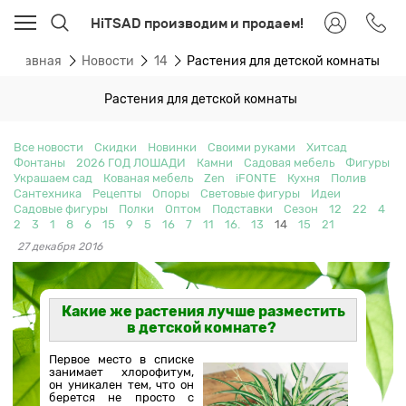
HiTSAD производим и продаем!
Главная
Новости
14
Растения для детской комнаты
Растения для детской комнаты
Все новости
Скидки
Новинки
Своими руками
Хитсад
Фонтаны
2026 ГОД ЛОШАДИ
Камни
Садовая мебель
Фигуры
Украшаем сад
Кованая мебель
Zen
iFONTE
Кухня
Полив
Сантехника
Рецепты
Опоры
Световые фигуры
Идеи
Садовые фигуры
Полки
Оптом
Подставки
Сезон
12
22
4
2
3
1
8
6
15
9
5
16
7
11
16.
13
14
15
21
27 декабря 2016
Какие же растения лучше разместить
в детской комнате?
Первое место в списке
занимает хлорофитум,
он уникален тем, что он
берется не просто с