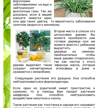
вирусными
заболеваниями, но еще и
нейтрализует
выхлопные газы. Так же
доказано, если в вашей
комнате имеется один
или два таких цветка, то вероятность заболевания
гриппом сводится к минимуму.
Второе место в списке это
цитрусовое дерево. Вы
можете приобрести уже
готовое деревце или же
можете вместе с ребенком
вырастить свое
деревце из семечки.
Необязательно чтобы
ваше дерево плодоносило,
так как листья у этого
дерева выделяют такие эфирные масла, которые
создают неповторимую атмосферу в доме и
сражаются с микробами.
Следующее растение это драцена. Она способна
нейтрализовать все формальдегиды.
Если один из родителей имеет пристрастие к
курению, то в помощь Вам придет растение
шеффлера. Оно способно нейтрализовать
воздействие никотина и смолы.
Такое растение как толстянка в народе его называют