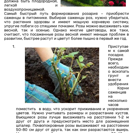
должна быть плодородной,
легкой и
воздухопроницаемой.
Самый быстрый путь формирования розария – приобрести
саженцы в питомнике. Выбирая саженцы роз, нужно убедиться,
что растения здоровы и имеют мощную корневую систему,
упругие побеги со спящими почками. Розы можно высаживать как
весной, так и осенью. Однако многие цветоводы, все таки,
считают, что посаженные розы весной имеют меньше проблем в
развитии, быстрее растут и цветут более пышно в первый же год.
Приступае
м к самой
посадке.
Прежде
всего,
необходим
о вскопать
грунт и
внести
удобрения
. Корни
саженцев
на
несколько
часов
поместить в воду, что ускорит приживание и укоренение
цветов. Нужно учитывать размеры и разрастание кустов.
Вьющиеся розы лучше высаживать на расстоянии 1-2 м
друг от друга и предусмотреть место для размещения
шпалер. Почвопокровные розы высаживают на расстоянии
50-80 см друг от друга, так как они разрастаются вширь.