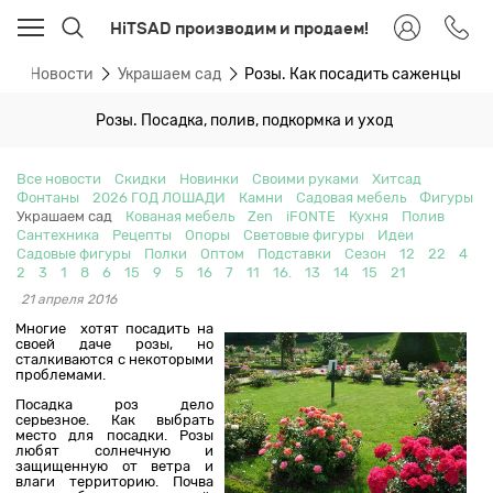
HiTSAD производим и продаем!
я
Новости
Украшаем сад
Розы. Как посадить саженцы
Розы. Посадка, полив, подкормка и уход
Все новости
Скидки
Новинки
Своими руками
Хитсад
Фонтаны
2026 ГОД ЛОШАДИ
Камни
Садовая мебель
Фигуры
Украшаем сад
Кованая мебель
Zen
iFONTE
Кухня
Полив
Сантехника
Рецепты
Опоры
Световые фигуры
Идеи
Садовые фигуры
Полки
Оптом
Подставки
Сезон
12
22
4
2
3
1
8
6
15
9
5
16
7
11
16.
13
14
15
21
21 апреля 2016
Многие хотят посадить на
своей даче розы, но
сталкиваются с некоторыми
проблемами.
Посадка роз дело
серьезное. Как выбрать
место для посадки. Розы
любят солнечную и
защищенную от ветра и
влаги территорию. Почва