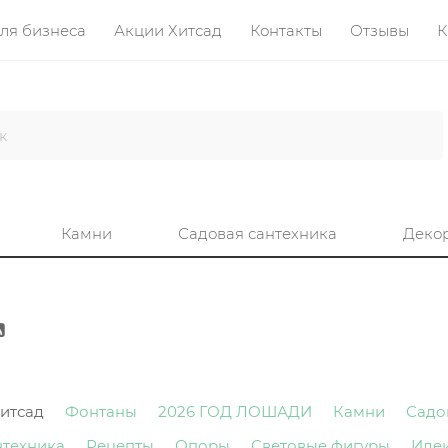
ля бизнеса
Акции Хитсад
Контакты
Отзывы
К
Камни
Садовая сантехника
Деко
итсад
Фонтаны
2026 ГОД ЛОШАДИ
Камни
Садо
нтехника
Рецепты
Опоры
Световые фигуры
Иде