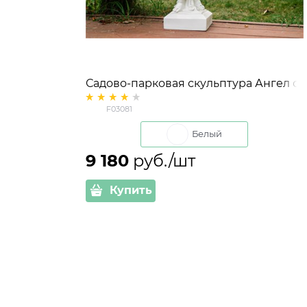
Садово-парковая скульптура Ангел с
вазой F03081 полистоун высота 90см
F03081
Белый с золотым
Белый
9 180
 руб./шт
Купить