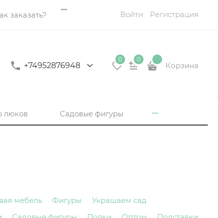
Войти
Регистрация
ак заказать?
0
0
+74952876948
Корзина
р люков
Садовые фигуры
вая мебель
Фигуры
Украшаем сад
и
Садовые фигуры
Полки
Оптом
Подставки