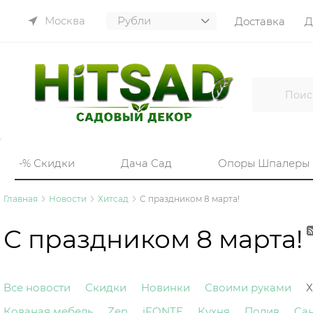
Москва
Доставка
Д
-% Скидки
Дача Сад
Опоры Шпалеры
Главная
Новости
Хитсад
С праздником 8 марта!
С праздником 8 марта!
Все новости
Скидки
Новинки
Своими руками
Х
Кованая мебель
Zen
iFONTE
Кухня
Полив
Са