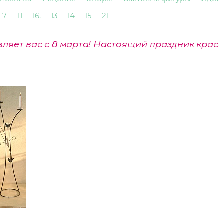
7
11
16.
13
14
15
21
яет вас с 8 марта! Настоящий праздник крас