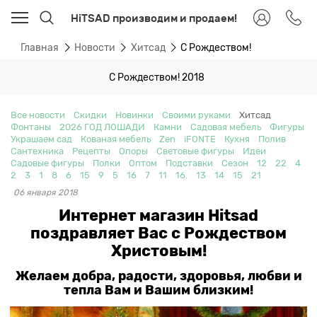
HiTSAD производим и продаем!
Главная
Новости
Хитсад
С Рождеством!
С Рождеством! 2018
Все новости
Скидки
Новинки
Своими руками
Хитсад
Фонтаны
2026 ГОД ЛОШАДИ
Камни
Садовая мебель
Фигуры
Украшаем сад
Кованая мебель
Zen
iFONTE
Кухня
Полив
Сантехника
Рецепты
Опоры
Световые фигуры
Идеи
Садовые фигуры
Полки
Оптом
Подставки
Сезон
12
22
4
2
3
1
8
6
15
9
5
16
7
11
16.
13
14
15
21
06 января 2018
Интернет магазин Hitsad
поздравляет Вас с Рождеством
Христовым!
Желаем добра, радости, здоровья, любви и
тепла Вам и Вашим близким!