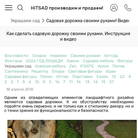
HiTSAD производим и продаем!
ти
Украшаем сад
Садовая дорожка своими руками! Видео и 
Как сделать садовую дорожку своими руками. Инструкция
и видео
Все новости
Скидки
Новинки
Своими руками
Хитсад
Фонтаны
2026 ГОД ЛОШАДИ
Камни
Садовая мебель
Фигуры
Украшаем сад
Кованая мебель
Zen
iFONTE
Кухня
Полив
Сантехника
Рецепты
Опоры
Световые фигуры
Идеи
Садовые фигуры
Полки
Оптом
Подставки
Сезон
12
22
4
2
3
1
8
6
15
9
5
16
7
11
16.
13
14
15
21
18 апреля 2016
Одним из определяющих элементов ландшафтного дизайна
являются садовые дорожки. К их обустройству необходимо
подойти очень серьезно, и не только как к стильному декору, но и
с точки зрения их функциональности и безопасности.