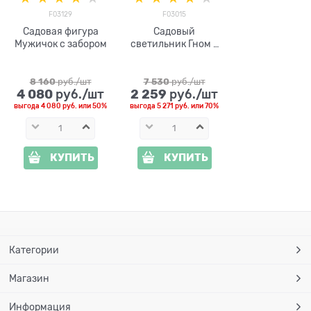
F03129
F03015
Садовая фигура
Садовый
Мужичок с забором
светильник Гном с
фонарём F03015
полистоун высота
75 см
8 160
 руб./шт
7 530
 руб./шт
4 080
2 259
 руб./шт
 руб./шт
выгода
4 080 руб.
или
50%
выгода
5 271 руб.
или
70%
КУПИТЬ
КУПИТЬ
Категории
Магазин
Информация