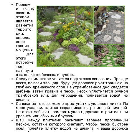
Первым
и очень
важным
этапом
является
разметка
террито
рии,
определ
ение
границ
мощения
. Для
этого
потребуе
тся
натянута
я на колышки бечевка и рулетка.
Следующим шагом является подготовка основания. Прежде
всего, по всей площади будущей дорожки роют траншею на
глубину дренажного слоя. На утрамбованное дно кладется
щебень, затем гравий и песок. Песок уплотняется ручной
трамбовкой или, для упрощения, поливается водой из
шланга.
Основание готово, можно приступать к укладке плитки. По
мере укладки, плитка выравнивается резиновой киянкой.
Не стоит забывать замерять уклон дорожки строительным
уровнем или обычным бруском.
Швы между плитками засыпают заранее просеянным
песком, остатки которого сметают. Чтобы песок быстрее
осел, полейте плитку водой из шланга, и ваша дорожка