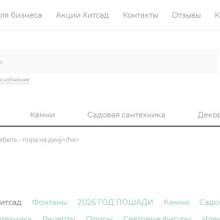
ля бизнеса
Акции Хитсад
Контакты
Отзывы
К
оснабжение
Камни
Садовая сантехника
Деко
мебель - пора на дачу</h4>
итсад
Фонтаны
2026 ГОД ЛОШАДИ
Камни
Садо
нтехника
Рецепты
Опоры
Световые фигуры
Иде