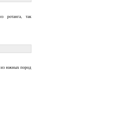
з ротанга, так
я из южных пород