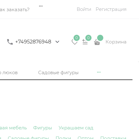
Войти
Регистрация
ак заказать?
0
0
+74952876948
Корзина
р люков
Садовые фигуры
вая мебель
Фигуры
Украшаем сад
и
Садовые фигуры
Полки
Оптом
Подставки