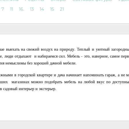
7
11
16.
13
14
15
21
учае выехать на свежий воздух на природу. Теплый и уютный загородны
, люди отдыхают и набираемся сил. Мебель - это, наверное, самое перв
тия немыслимы без хорошей дачной мебели.
жными в городской квартире и дача начинает напоминать гараж, а не ме
наших магазинах можно подобрать мебель на любой вкус по доступн
в садовый интерьер и экстерьер.