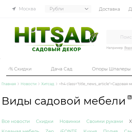
Москва
Доставка
Д
Например:
Вод
-% Скидки
Дача Сад
Опоры Шпалеры
Главная
Новости
Хитсад
<h4 class="title_news_article">Садовая 
Виды садовой мебели
Все новости
Скидки
Новинки
Своими руками
Х
Кованая мебель
Zen
iFONTE
Кухня
Полив
Са