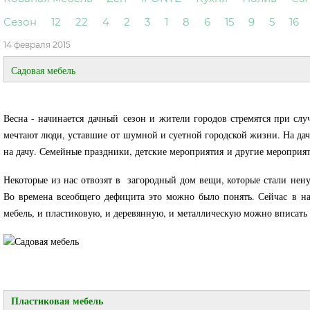
Сезон
12
22
4
2
3
1
8
6
15
9
5
16
14 февраля 2015
Садовая мебель
Весна - начинается дачный сезон и жители городов стремятся при сл
мечтают люди, уставшие от шумной и суетной городской жизни. На даче
на дачу. Семейные праздники, детские мероприятия и другие мероприя
Некоторые из нас отвозят в загородный дом вещи, которые стали нену
Во времена всеобщего дефицита это можно было понять. Сейчас в 
мебель, и пластиковую, и деревянную, и металлическую можно вписать 
Пластиковая мебель