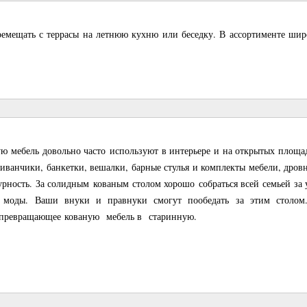
еремещать с террасы на летнюю кухню или беседку. В ассортименте шир
ю мебель довольно часто используют в интерьере и на открытых площад
 диванчики, банкетки, вешалки, барные стулья и комплекты мебели, дро
урность. За солидным кованым столом хорошо собраться всей семьей за
з моды. Ваши внуки и правнуки смогут пообедать за этим столом
, превращающее кованую мебель в старинную.