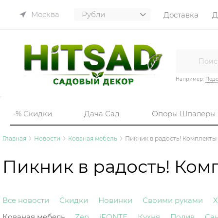
Москва
Доставка
Д
Например:
Подс
-% Скидки
Дача Сад
Опоры Шпалеры
Главная
Новости
Кованая мебель
Пикник в радость! Комплекты
Пикник в радость! Ком
Все новости
Скидки
Новинки
Своими руками
Х
Кованая мебель
Zen
iFONTE
Кухня
Полив
Са