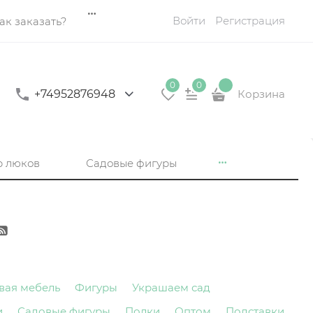
Войти
Регистрация
ак заказать?
0
0
+74952876948
Корзина
р люков
Садовые фигуры
вая мебель
Фигуры
Украшаем сад
и
Садовые фигуры
Полки
Оптом
Подставки