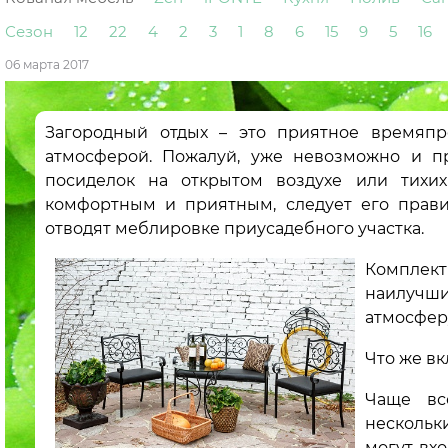
Сезон
12
22
4
2
3
1
8
6
15
9
5
16
06 марта 2017
Загородный отдых – это приятное времяпр
атмосферой. Пожалуй, уже невозможно и п
посиделок на открытом воздухе или тихи
комфортным и приятным, следует его прави
отводят меблировке приусадебного участка.
Комплек
наилучш
атмосферу
Что же в
Чаще вс
нескольк
могут вхо