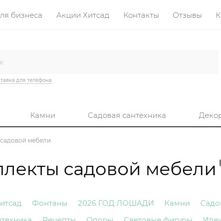
ля бизнеса
Акции Хитсад
Контакты
Отзывы
К
тавка для телефона
Камни
Садовая сантехника
Деко
 садовой мебели
плекты садовой мебели
итсад
Фонтаны
2026 ГОД ЛОШАДИ
Камни
Садо
нтехника
Рецепты
Опоры
Световые фигуры
Иде