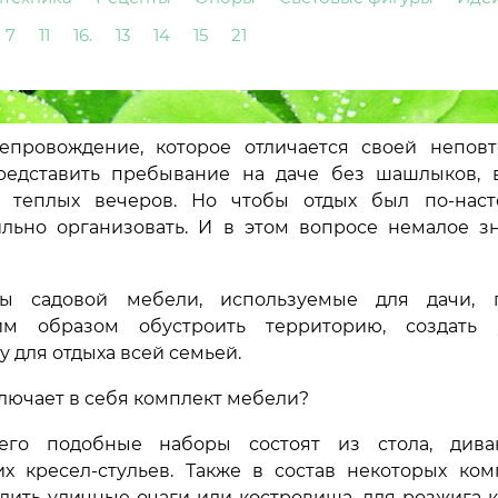
7
11
16.
13
14
15
21
епровождение, которое отличается своей непов
редставить пребывание на даче без шашлыков, 
х теплых вечеров. Но чтобы отдых был по-нас
льно организовать. И в этом вопросе немалое з
ты садовой мебели, используемые для дачи, 
им образом обустроить территорию, создать 
 для отдыха всей семьей.
ключает в себя комплект мебели?
его подобные наборы состоят из стола, дива
их кресел-стульев. Также в состав некоторых ком
дить уличные очаги или костровища, для розжига к