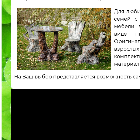
Для люби
семей с
мебели, 
виде пн
Оригинал
взрослы
комплект
материал
На Ваш выбор представляется возможность са