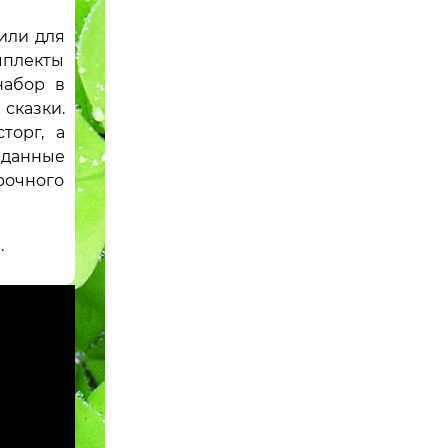
или для
мплекты
набор в
казки.
торг, а
данные
рочного
.
Комплект мебели для дачи 7947 стол,
диван, кресло (2шт), уличный камин
7947
Свяжитесь с нами насчет цены