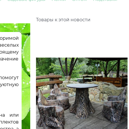
Товары к этой новости
торимой
веселых
тоящему
начение
помогут
уютную
на или
плектов
остра, а