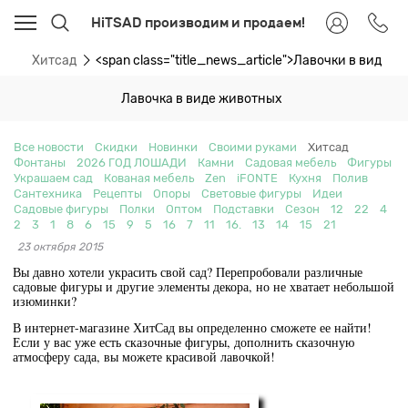
HiTSAD производим и продаем!
ти
Хитсад
<span class="title_news_article">Лавочки в виде 
Лавочка в виде животных
Все новости
Скидки
Новинки
Своими руками
Хитсад
Фонтаны
2026 ГОД ЛОШАДИ
Камни
Садовая мебель
Фигуры
Украшаем сад
Кованая мебель
Zen
iFONTE
Кухня
Полив
Сантехника
Рецепты
Опоры
Световые фигуры
Идеи
Садовые фигуры
Полки
Оптом
Подставки
Сезон
12
22
4
2
3
1
8
6
15
9
5
16
7
11
16.
13
14
15
21
23 октября 2015
Вы давно хотели украсить свой сад? Перепробовали различные
садовые фигуры и другие элементы декора, но не хватает небольшой
изюминки?
В интернет-магазине ХитСад вы определенно сможете ее найти!
Если у вас уже есть сказочные фигуры, дополнить сказочную
атмосферу сада, вы можете красивой лавочкой!