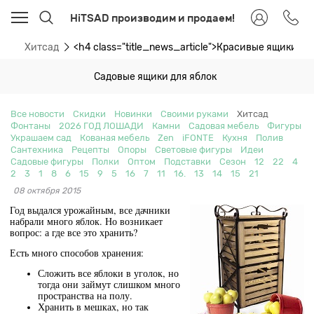
HiTSAD производим и продаем!
ти
Хитсад
<h4 class="title_news_article">Красивые ящики дл
Садовые ящики для яблок
Все новости
Скидки
Новинки
Своими руками
Хитсад
Фонтаны
2026 ГОД ЛОШАДИ
Камни
Садовая мебель
Фигуры
Украшаем сад
Кованая мебель
Zen
iFONTE
Кухня
Полив
Сантехника
Рецепты
Опоры
Световые фигуры
Идеи
Садовые фигуры
Полки
Оптом
Подставки
Сезон
12
22
4
2
3
1
8
6
15
9
5
16
7
11
16.
13
14
15
21
08 октября 2015
Год выдался урожайным, все дачники
набрали много яблок. Но возникает
вопрос: а где все это хранить?
Есть много способов хранения:
Сложить все яблоки в уголок, но
тогда они займут слишком много
пространства на полу.
Хранить в мешках, но так