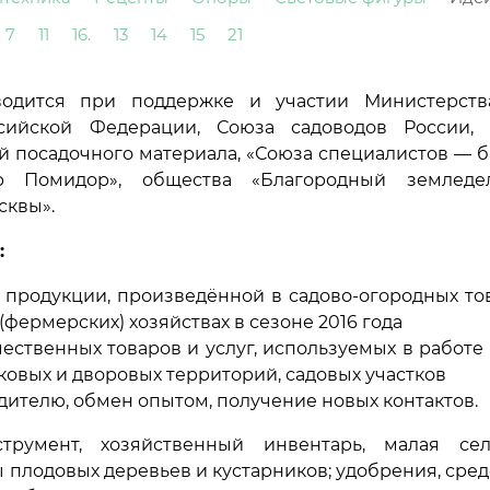
7
11
16.
13
14
15
21
водится при поддержке и участии Министерств
ссийской Федерации, Союза садоводов России,
 посадочного материала, «Союза специалистов — б
р Помидор», общества «Благородный земледел
сквы».
:
 продукции, произведённой в садово-огородных то
(фермерских) хозяйствах в сезоне 2016 года
ственных товаров и услуг, используемых в работе
ковых и дворовых территорий, садовых участков
ителю, обмен опытом, получение новых контактов.
трумент, хозяйственный инвентарь, малая сель
 плодовых деревьев и кустарников; удобрения, сре