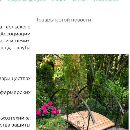
Товары к этой новости
а сельского
 Ассоциации
ани и печи»,
ец», клуба
вариществах
 фермерских
хозтехника;
дства защиты