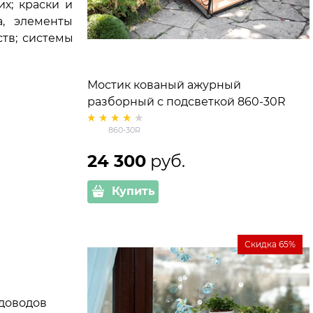
х; краски и
а, элементы
ств; системы
Мостик кованый ажурный
разборный с подсветкой 860-30R
860-30R
24 300
 руб.
Купить
Скидка 65%
адоводов