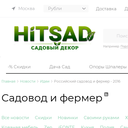
Москва
Доставка
Д
Например:
Подс
-% Скидки
Дача Сад
Опоры Шпалеры
Главная
Новости
Идеи
Российский садовод и фермер - 2016
Садовод и фермер
Все новости
Скидки
Новинки
Своими руками
Х
Кованая мебель
Zen
iFONTE
Кухня
Полив
Са