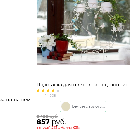
Подставка для цветов на подоконник
HiTSAD 14-908 цвет белый с золотом
14-908
ра
на нашем
Белый с золотым
2 450
 руб.
857
 руб.
выгода
1 593 руб.
или
65%