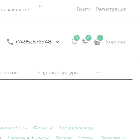
Войти
Регистрация
ак заказать?
0
0
+74952876948
Корзина
р люков
Садовые фигуры
вая мебель
Фигуры
Украшаем сад
и
Садовые фигуры
Полки
Оптом
Подставки