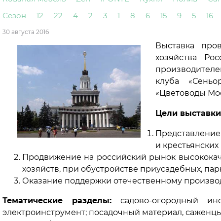
Сезон
12
22
4
2
3
1
8
6
15
9
5
16
30 августа 2016
Выставка про
хозяйства Ро
производителей
клуба «Сеньо
«Цветоводы Мо
Цели выставки
Представление
и крестьянских 
Продвижение на российский рынок высококаче
хозяйств, при обустройстве приусадебных, пар
Оказание поддержки отечественному производ
Тематические разделы:
садово-огородный инс
электроинструмент; посадочный материал, саженцы