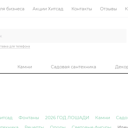
ля бизнеса
Акции Хитсад
Контакты
Отзывы
К
тавка для телефона
Камни
Садовая сантехника
Деко
итсад
Фонтаны
2026 ГОД ЛОШАДИ
Камни
Садо
нтехника
Рецепты
Опоры
Световые фигуры
Иде