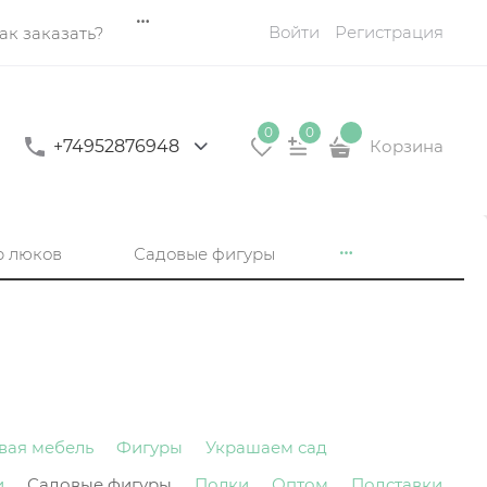
Войти
Регистрация
ак заказать?
0
0
+74952876948
Корзина
р люков
Садовые фигуры
вая мебель
Фигуры
Украшаем сад
и
Садовые фигуры
Полки
Оптом
Подставки