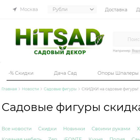
Москва
Доставка
Д
Например:
Вод
-% Скидки
Дача Сад
Опоры Шпалеры
Главная
Новости
Садовые фигуры
СКИДКИ на садовые фигуры!
Садовые фигуры скидк
Все новости
Скидки
Новинки
Своими руками
Х
Кованая мебель
Zen
iFONTE
Кухня
Полив
Са