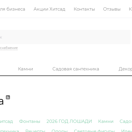
ля бизнеса
Акции Хитсад
Контакты
Отзывы
К
оснабжение
Камни
Садовая сантехника
Деко
а
итсад
Фонтаны
2026 ГОД ЛОШАДИ
Камни
Садо
нтехника
Рецепты
Опоры
Световые фигуры
Иде