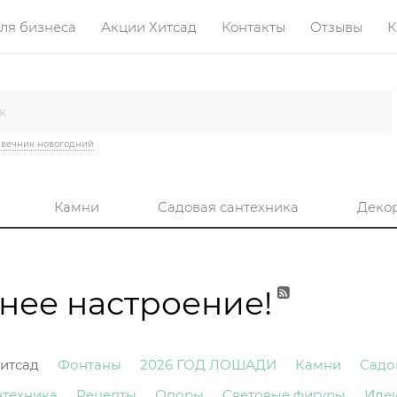
ля бизнеса
Акции Хитсад
Контакты
Отзывы
К
вечник новогодний
Камни
Садовая сантехника
Деко
нее настроение!
итсад
Фонтаны
2026 ГОД ЛОШАДИ
Камни
Садо
нтехника
Рецепты
Опоры
Световые фигуры
Иде