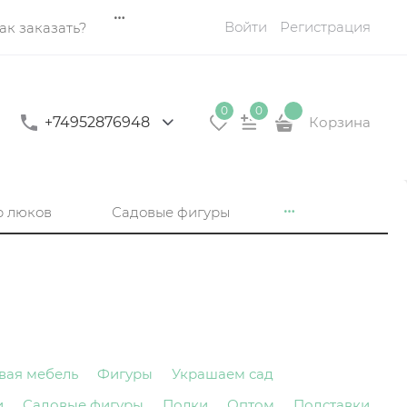
Войти
Регистрация
ак заказать?
0
0
+74952876948
Корзина
р люков
Садовые фигуры
вая мебель
Фигуры
Украшаем сад
и
Садовые фигуры
Полки
Оптом
Подставки