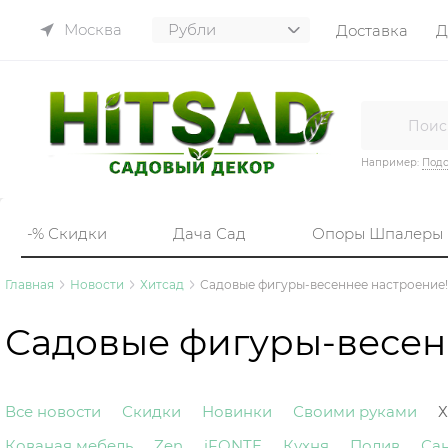
Москва
Доставка
Д
Например:
Подс
-% Скидки
Дача Сад
Опоры Шпалеры
Главная
Новости
Хитсад
Садовые фигуры-весеннее настроение!
Садовые фигуры-весен
Все новости
Скидки
Новинки
Своими руками
Х
Кованая мебель
Zen
iFONTE
Кухня
Полив
Са