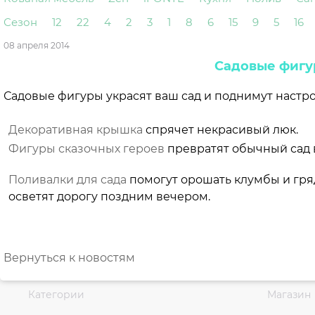
Сезон
12
22
4
2
3
1
8
6
15
9
5
16
08 апреля 2014
Садовые фигу
Садовые фигуры украсят ваш сад и поднимут настр
Декоративная крышка
спрячет некрасивый люк.
Фигуры сказочных героев
превратят обычный сад в
Поливалки для сада
помогут орошать клумбы и гря
осветят дорогу поздним вечером.
Вернуться к новостям
Категории
Магазин