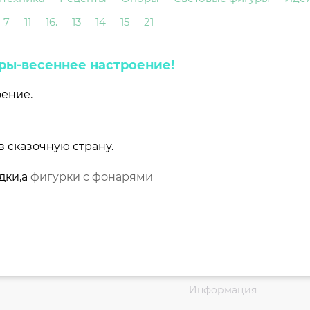
7
11
16.
13
14
15
21
ры-весеннее настроение!
оение.
 сказочную страну.
дки,а
фигурки с фонарями
Информация