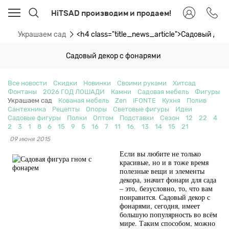
HiTSAD производим и продаем!
ти
Украшаем сад
<h4 class="title_news_article">Садовый де
Садовый декор с фонарями
Все новости
Скидки
Новинки
Своими руками
Хитсад
Фонтаны
2026 ГОД ЛОШАДИ
Камни
Садовая мебель
Фигуры
Украшаем сад
Кованая мебель
Zen
iFONTE
Кухня
Полив
Сантехника
Рецепты
Опоры
Световые фигуры
Идеи
Садовые фигуры
Полки
Оптом
Подставки
Сезон
12
22
4
2
3
1
8
6
15
9
5
16
7
11
16.
13
14
15
21
09 июня 2015
Если вы любите не только
красивые, но и в тоже время
полезные вещи и элементы
декора, значит фонари для сада
– это,
безусловно, то, что вам
понравится. Садовый декор с
фонарями, сегодня, имеет
большую популярность во всём
мире. Таким способом, можно