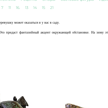
7
11
16.
13
14
15
21
евушку может оказаться и у вас в саду.
Это придаст фантазийный акцент окружающей обстановке. На зиму эт