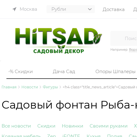
Москва
Доставка
Д
Например:
Вод
-% Скидки
Дача Сад
Опоры Шпалеры
Главная
Новости
Фигуры
<h4 class="title_news_article">Садовы
Садовый фонтан Рыба-
Все новости
Скидки
Новинки
Своими руками
Х
Кованая мебель
Zen
iFONTE
Кухня
Полив
Са