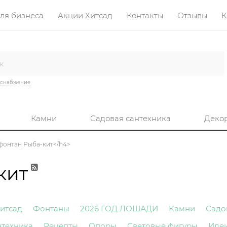
ля бизнеса
Акции Хитсад
Контакты
Отзывы
К
оснабжение
Камни
Садовая сантехника
Деко
й фонтан Рыба-кит</h4>
кит
итсад
Фонтаны
2026 ГОД ЛОШАДИ
Камни
Садо
нтехника
Рецепты
Опоры
Световые фигуры
Иде