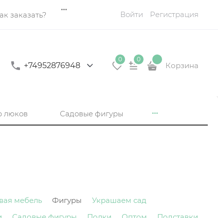
Войти
Регистрация
ак заказать?
0
0
+74952876948
Корзина
р люков
Садовые фигуры
вая мебель
Фигуры
Украшаем сад
и
Садовые фигуры
Полки
Оптом
Подставки