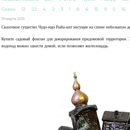
Сезон
12
22
4
2
3
1
8
6
15
9
5
16
19 марта 2015
Сказочное существо Чудо-юдо Рыба-кит несущее на спине небольшую дер
Купите садовый фонтан для декорирования придомовой территории. 
водопад можно занести домой, если позволяет жилплощадь.