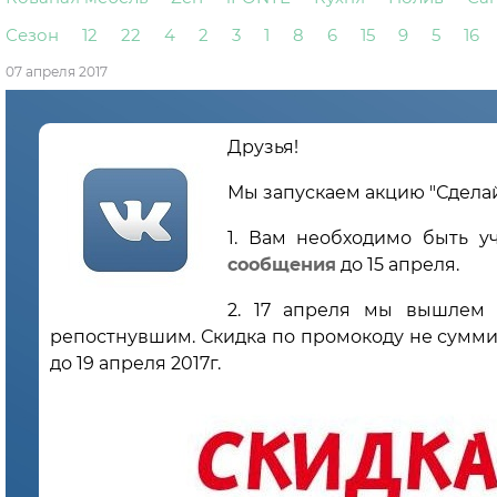
Сезон
12
22
4
2
3
1
8
6
15
9
5
16
07 апреля 2017
Друзья!
Мы запускаем акцию "Сделай 
1. Вам необходимо быть у
сообщения
до 15 апреля.
2. 17 апреля мы вышлем 
репостнувшим. Скидка по промокоду не сумми
до 19 апреля 2017г.