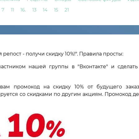
7
11
16.
13
14
15
21
репост - получи скидку 10%!". Правила просты:
частником нашей группы в "Вконтакте" и сделать
вам промокод на скидку 10% от будущего зака
руется со скидками по другим акциям. Промокод де