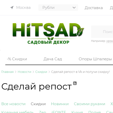
Москва
Доставка
Д
Например:
кро
-% Скидки
Дача Сад
Опоры Шпалеры
Главная
Новости
Скидки
Сделай репост в Vk и получи скидку!
Сделай репост
Все новости
Скидки
Новинки
Своими руками
Х
Кованая мебель
Zen
iFONTE
Кухня
Полив
Са