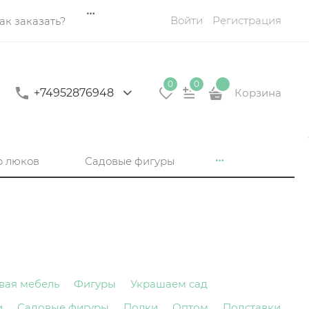
Войти
Регистрация
ак заказать?
0
0
+74952876948
Корзина
р люков
Садовые фигуры
вая мебель
Фигуры
Украшаем сад
и
Садовые фигуры
Полки
Оптом
Подставки