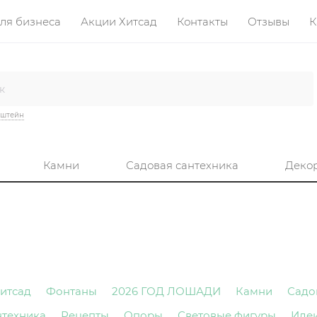
ля бизнеса
Акции Хитсад
Контакты
Отзывы
К
нштейн
Камни
Садовая сантехника
Деко
итсад
Фонтаны
2026 ГОД ЛОШАДИ
Камни
Садо
нтехника
Рецепты
Опоры
Световые фигуры
Иде