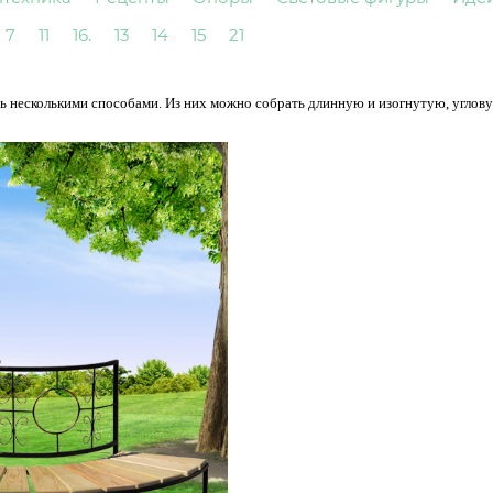
7
11
16.
13
14
15
21
ь несколькими способами. Из них можно собрать длинную и изогнутую, углов