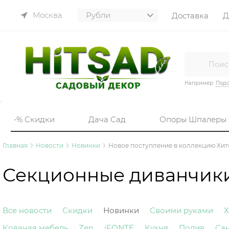
Москва
Доставка
Д
Например:
Подс
-% Скидки
Дача Сад
Опоры Шпалеры
Главная
Новости
Новинки
Новое поступление в коллекцию Хи
Секционные диванчики
Все новости
Скидки
Новинки
Своими руками
Х
Кованая мебель
Zen
iFONTE
Кухня
Полив
Са