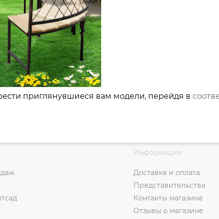
рести приглянувшиеся вам модели, перейдя в
соотв
Информация
одаж
Доставка и оплата
Представительства
итсад
Контакты магазина
и
Отзывы о магазине