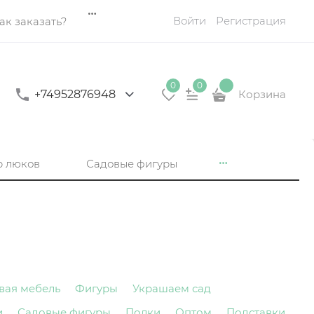
Войти
Регистрация
ак заказать?
0
0
+74952876948
Корзина
р люков
Садовые фигуры
вая мебель
Фигуры
Украшаем сад
и
Садовые фигуры
Полки
Оптом
Подставки