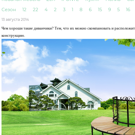
Сезон
12
22
4
2
3
1
8
6
15
9
5
16
13 августа 2014
Чем хороши такие диванчики? Тем, что их можно скомпановать и расположит
конструкцию.