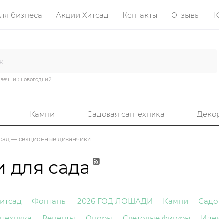
ля бизнеса
Акции Хитсад
Контакты
Отзывы
К
вечник новогодний
Камни
Садовая сантехника
Деко
тсад — секционные диванчики
 для сада
итсад
Фонтаны
2026 ГОД ЛОШАДИ
Камни
Садо
нтехника
Рецепты
Опоры
Световые фигуры
Иде