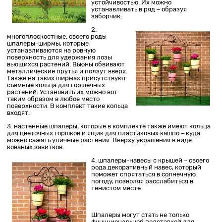
устойчивостью. Их можно
устанавливать в ряд – образуя
заборчик.
2.
многоплоскостные: своего роды
шпалеры-ширмы, которые
устанавливаются на ровную
поверхность для удержания лозы
вьющихся растений. Вьюны обвивают
металлические прутья и ползут вверх.
Также на таких ширмах присутствуют
съемные кольца для горшечных
растений. Установить их можно вот
таким образом в любое место
поверхности. В комплект такие кольца
входят.
3. настенные шпалеры, которые в комплекте также имеют кольца
для цветочных горшков и ящик для пластиковых кашпо – куда
можно сажать уличные растения. Вверху украшения в виде
кованых завитков.
4. шпалеры-навесы с крышей – своего
рода декоративный навес, который
поможет спрятаться в солнечную
погоду, позволяя расслабиться в
тенистом месте.
Шпалеры могут стать не только
функциональной подставкой для