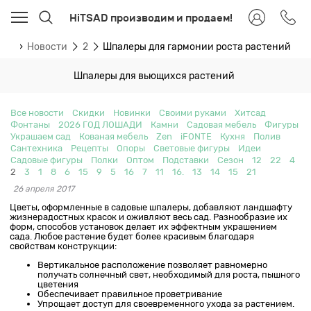
HiTSAD производим и продаем!
ная
Новости
2
Шпалеры для гармонии роста растений
Шпалеры для вьющихся растений
Все новости
Скидки
Новинки
Своими руками
Хитсад
Фонтаны
2026 ГОД ЛОШАДИ
Камни
Садовая мебель
Фигуры
Украшаем сад
Кованая мебель
Zen
iFONTE
Кухня
Полив
Сантехника
Рецепты
Опоры
Световые фигуры
Идеи
Садовые фигуры
Полки
Оптом
Подставки
Сезон
12
22
4
2
3
1
8
6
15
9
5
16
7
11
16.
13
14
15
21
26 апреля 2017
Цветы, оформленные в садовые шпалеры, добавляют ландшафту
жизнерадостных красок и оживляют весь сад. Разнообразие их
форм, способов установок делает их эффектным украшением
сада. Любое растение будет более красивым благодаря
свойствам конструкции:
Вертикальное расположение позволяет равномерно
получать солнечный свет, необходимый для роста, пышного
цветения
Обеспечивает правильное проветривание
Упрощает доступ для своевременного ухода за растением.