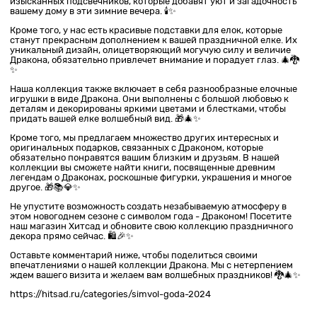
изысканных подсвечников, которые добавят уют и загадочность
вашему дому в эти зимние вечера. 🕯️✨
Кроме того, у нас есть красивые подставки для елок, которые
станут прекрасным дополнением к вашей праздничной елке. Их
уникальный дизайн, олицетворяющий могучую силу и величие
Дракона, обязательно привлечет внимание и порадует глаз. 🎄🐉
✨
Наша коллекция также включает в себя разнообразные елочные
игрушки в виде Дракона. Они выполнены с большой любовью к
деталям и декорированы яркими цветами и блестками, чтобы
придать вашей елке волшебный вид. 🎁🎄✨
Кроме того, мы предлагаем множество других интересных и
оригинальных подарков, связанных с Драконом, которые
обязательно понравятся вашим близким и друзьям. В нашей
коллекции вы сможете найти книги, посвященные древним
легендам о Драконах, роскошные фигурки, украшения и многое
другое. 🎁📚💎✨
Не упустите возможность создать незабываемую атмосферу в
этом новогоднем сезоне с символом года - Драконом! Посетите
наш магазин Хитсад и обновите свою коллекцию праздничного
декора прямо сейчас. 🛍️🎉✨
Оставьте комментарий ниже, чтобы поделиться своими
впечатлениями о нашей коллекции Дракона. Мы с нетерпением
ждем вашего визита и желаем вам волшебных праздников! 🐉🎄✨
https://hitsad.ru/categories/simvol-goda-2024