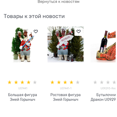
Вернуться к новостям
Товары к этой новости
U07441
U07441-1
U09293-Red
Большая фигура
Ростовая фигура
Бутылочни
Змей Горыныч
Змей Горыныч
Дракон U0929
полистоу