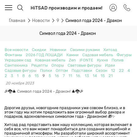
HiTSAD производим и продаем!
Главная
Новости
9
Символ года 2024 - Дракон
Символ года 2024 - Дракон
Все новости
Скидки
Новинки
Своими руками
Хитсад
Фонтаны
2026 ГОД ЛОШАДИ
Камни
Садовая мебель
Фигуры
Украшаем сад
Кованая мебель
Zen
iFONTE
Кухня
Полив
Сантехника
Рецепты
Опоры
Световые фигуры
Идеи
Садовые фигуры
Полки
Оптом
Подставки
Сезон
12
22
4
2
3
1
8
6
15
9
5
16
7
11
16.
13
14
15
21
20 ноября 2023
🎉🐉🎄
Символ года 2024 - Дракон!
🎄🐉🎉
Дорогие друзья, новогодние праздники уже совсем близко, и в
этом году мы хотим предложить вам огромный выбор декора и
подарков, вдохновленных символом года - Драконом! 🎁✨
Хитсад рад представить вам нашу коллекцию, которая включает в
себя все, что вам может понадобиться для создания волшебной и
праздничной атмосферы. Мы разработали широкий ассортимент