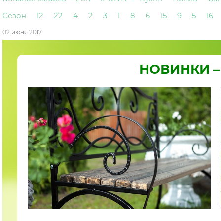
Сезон
12
22
4
2
3
1
8
6
15
9
5
16
02 июня 2017
НОВИНКИ – 