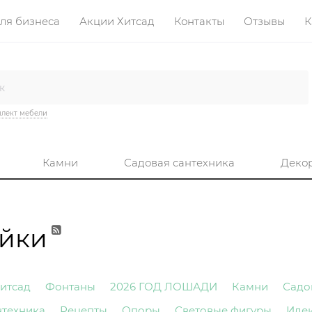
ля бизнеса
Акции Хитсад
Контакты
Отзывы
К
лект мебели
Камни
Садовая сантехника
Деко
ейки
итсад
Фонтаны
2026 ГОД ЛОШАДИ
Камни
Садо
нтехника
Рецепты
Опоры
Световые фигуры
Иде