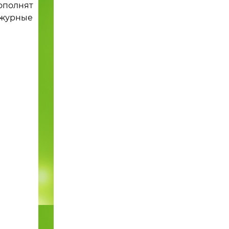
ополнят
Ажурные