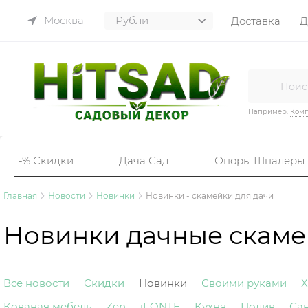
Москва
Доставка
Д
Например:
Комп
-% Скидки
Дача Сад
Опоры Шпалеры
Главная
Новости
Новинки
Новинки - скамейки для дачи
Новинки дачные скам
Все новости
Скидки
Новинки
Своими руками
Х
Кованая мебель
Zen
iFONTE
Кухня
Полив
Са