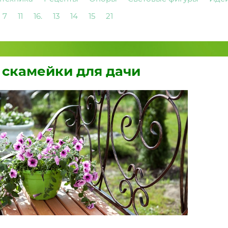
7
11
16.
13
14
15
21
скамейки для дачи