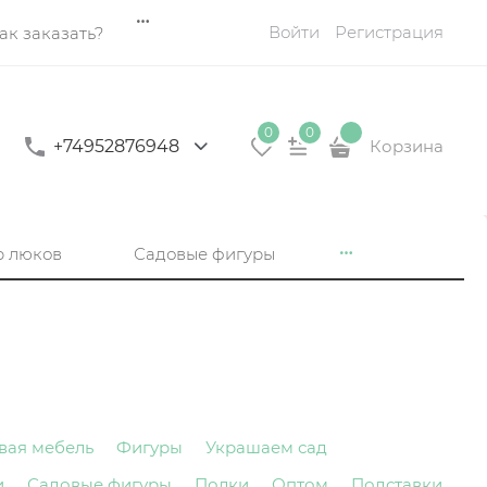
Войти
Регистрация
ак заказать?
0
0
+74952876948
Корзина
р люков
Садовые фигуры
вая мебель
Фигуры
Украшаем сад
и
Садовые фигуры
Полки
Оптом
Подставки