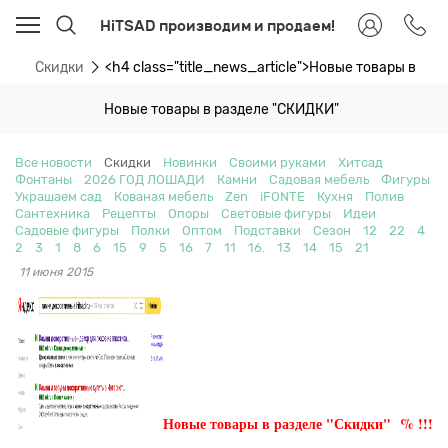
HiTSAD производим и продаем!
ти
Скидки
<h4 class="title_news_article">Новые товары в ра
Новые товары в разделе "СКИДКИ"
Все новости
Скидки
Новинки
Своими руками
Хитсад
Фонтаны
2026 ГОД ЛОШАДИ
Камни
Садовая мебель
Фигуры
Украшаем сад
Кованая мебель
Zen
iFONTE
Кухня
Полив
Сантехника
Рецепты
Опоры
Световые фигуры
Идеи
Садовые фигуры
Полки
Оптом
Подставки
Сезон
12
22
4
2
3
1
8
6
15
9
5
16
7
11
16.
13
14
15
21
11 июня 2015
Новые товары в разделе "Скидки" % !!!