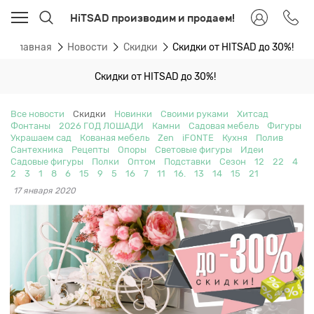
HiTSAD производим и продаем!
Главная
Новости
Скидки
Скидки от HITSAD до 30%!
Скидки от HITSAD до 30%!
Все новости
Скидки
Новинки
Своими руками
Хитсад
Фонтаны
2026 ГОД ЛОШАДИ
Камни
Садовая мебель
Фигуры
Украшаем сад
Кованая мебель
Zen
iFONTE
Кухня
Полив
Сантехника
Рецепты
Опоры
Световые фигуры
Идеи
Садовые фигуры
Полки
Оптом
Подставки
Сезон
12
22
4
2
3
1
8
6
15
9
5
16
7
11
16.
13
14
15
21
17 января 2020