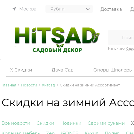
Москва
Доставка
Д
Например:
Садо
-% Скидки
Дача Сад
Опоры Шпалеры
Главная
Новости
Хитсад
Скидки на зимний Ассортимент
Скидки на зимний Асс
Все новости
Скидки
Новинки
Своими руками
Х
Кованая мебель
Zen
iFONTE
Кухня
Полив
Са