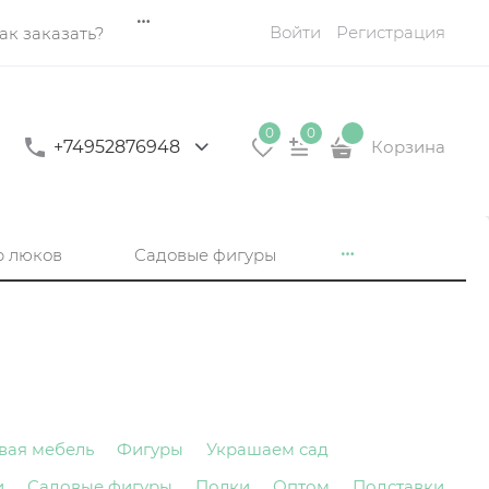
Войти
Регистрация
ак заказать?
0
0
+74952876948
Корзина
р люков
Садовые фигуры
вая мебель
Фигуры
Украшаем сад
и
Садовые фигуры
Полки
Оптом
Подставки