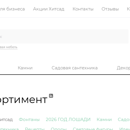
ля бизнеса
Акции Хитсад
Контакты
Отзывы
К
вая мебель
Камни
Садовая сантехника
Деко
ортимент
итсад
Фонтаны
2026 ГОД ЛОШАДИ
Камни
Садо
нтехника
Рецепты
Опоры
Световые фигуры
Иде