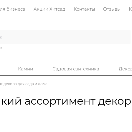
ля бизнеса
Акции Хитсад
Контакты
Отзывы
К
ив
Камни
Садовая сантехника
Деко
 декора для сада и дома!
кий ассортимент декор