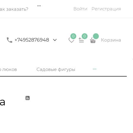
Войти
Регистрация
ак заказать?
0
0
+74952876948
Корзина
р люков
Садовые фигуры
а