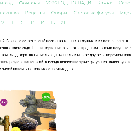
итсад
Фонтаны
2026 ГОД ЛОШАДИ
Камни
Садо
нтехника
Рецепты
Опоры
Световые фигуры
Иде
7
11
16.
13
14
15
21
лей
. В запасе остается ещё несколько теплых выходных, и их можно посвятит
шению своего сада. Наш интернет-магазин готов предложить своим покупате
е качели, декоративные мельницы, мангалы и многое другое. С перечнем това
ющем разделе
нашего сайта
Всегда неизменно яркие фигуры из полистоуна и
 и зимой напомнят о теплых солнечных днях.