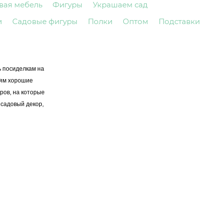
вая мебель
Фигуры
Украшаем сад
и
Садовые фигуры
Полки
Оптом
Подставки
ь посиделкам на
лям хорошие
ров, на которые
 садовый декор,