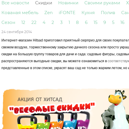
Все новости
Скидки
Новинки
Своими руками
Х
Кованая мебель
Zen
iFONTE
Кухня
Полив
Са
Сезон
12
22
4
2
3
1
8
6
15
9
5
16
24 сентября 2014
Интернет-магазин Hitsad приготовил приятный сюрприз для своих покупате
свежем воздухе, торжественному закрытию дачного сезона или просто укра
скидки на большую группу товаров для дачи и сада: садовые фигуры, садовы
распространяются выгодные скидки, вы можете ознакомиться в
соответству
представленные в этом списке, украсят ваш сад не только жарким летом, но