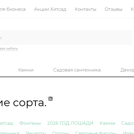
ля бизнеса
Акции Хитсад
Контакты
Отзывы
К
вая мебель
Камни
Садовая сантехника
Деко
е сорта.
итсад
Фонтаны
2026 ГОД ЛОШАДИ
Камни
Садо
нтехника
Рецепты
Опоры
Световые фигуры
Иде