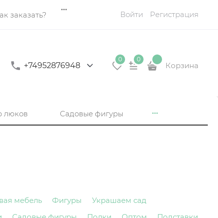
Войти
Регистрация
ак заказать?
0
0
+74952876948
Корзина
р люков
Садовые фигуры
вая мебель
Фигуры
Украшаем сад
и
Садовые фигуры
Полки
Оптом
Подставки