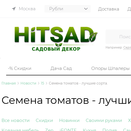
Москва
Доставка
Д
Например:
Садо
-% Скидки
Дача Сад
Опоры Шпалеры
Главная
Новости
15
Семена томатов - лучшие сорта.
Семена томатов - лучши
Все новости
Скидки
Новинки
Своими руками
Х
Кованая мебель
Zen
iFONTE
Кухня
Полив
Са