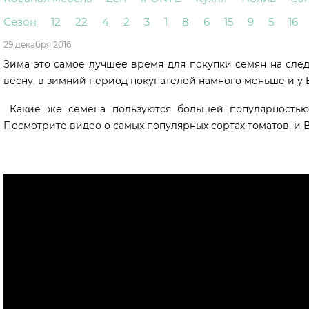
Сезон
12
22
4
2
3
1
8
6
15
9
5
16
29 декабря 2016
Зима это самое лучшее время для покупки семян на сле
весну, в зимний период покупателей намного меньше и у 
Какие же семена пользуются большей популярностью
Посмотрите видео о самых популярных сортах томатов, и 