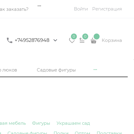
Войти
Регистрация
ак заказать?
0
0
+74952876948
Корзина
р люков
Садовые фигуры
вая мебель
Фигуры
Украшаем сад
и
Садовые фигуры
Полки
Оптом
Подставки