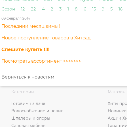
Сезон
12
22
4
2
3
1
8
6
15
9
5
16
09 февраля 2014
Последний месяц зимы!
Новое поступление товаров в Хитсад.
Спешите купить !!!!
Посмотреть ассортимент >>>>>>>
Вернуться к новостям
Категории
Магазин
Готовим на даче
Хиты пр
Водоснабжение и полив
Новинки
Шпалеры и опоры
Акции Х
Садовая мебель
Гаранти