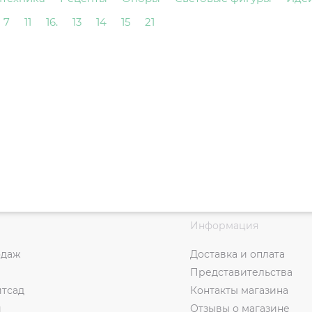
7
11
16.
13
14
15
21
Информация
одаж
Доставка и оплата
Представительства
итсад
Контакты магазина
и
Отзывы о магазине