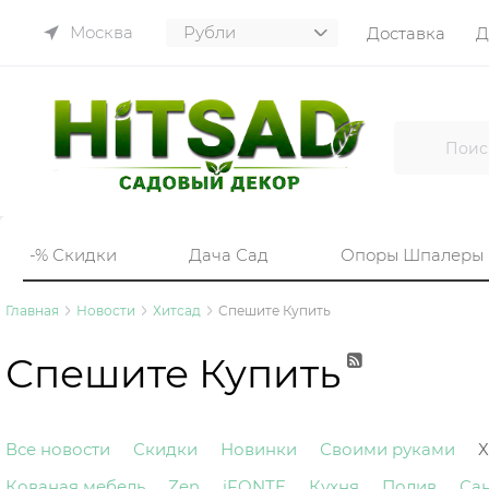
Москва
Доставка
Д
-% Скидки
Дача Сад
Опоры Шпалеры
Главная
Новости
Хитсад
Спешите Купить
Спешите Купить
Все новости
Скидки
Новинки
Своими руками
Х
Кованая мебель
Zen
iFONTE
Кухня
Полив
Са