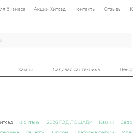
ля бизнеса
Акции Хитсад
Контакты
Отзывы
К
Камни
Садовая сантехника
Деко
итсад
Фонтаны
2026 ГОД ЛОШАДИ
Камни
Садо
нтехника
Рецепты
Опоры
Световые фигуры
Иде