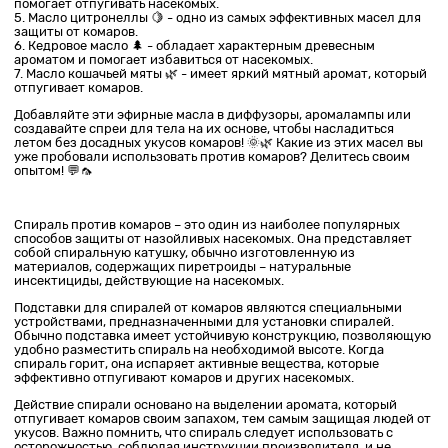
помогает отпугивать насекомых.
5. Масло цитронеллы 🍋 - одно из самых эффективных масел для
защиты от комаров.
6. Кедровое масло 🌲 - обладает характерным древесным
ароматом и помогает избавиться от насекомых.
7. Масло кошачьей мяты 🌿 - имеет яркий мятный аромат, который
отпугивает комаров.
Добавляйте эти эфирные масла в диффузоры, аромалампы или
создавайте спреи для тела на их основе, чтобы насладиться
летом без досадных укусов комаров! 🌞🌿 Какие из этих масел вы
уже пробовали использовать против комаров? Делитесь своим
опытом! 💬🦟
Спираль против комаров – это один из наиболее популярных
способов защиты от назойливых насекомых. Она представляет
собой спиральную катушку, обычно изготовленную из
материалов, содержащих пиретроиды – натуральные
инсектициды, действующие на насекомых.
Подставки для спиралей от комаров являются специальными
устройствами, предназначенными для установки спиралей.
Обычно подставка имеет устойчивую конструкцию, позволяющую
удобно разместить спираль на необходимой высоте. Когда
спираль горит, она испаряет активные вещества, которые
эффективно отпугивают комаров и других насекомых.
Действие спирали основано на выделении аромата, который
отпугивает комаров своим запахом, тем самым защищая людей от
укусов. Важно помнить, что спираль следует использовать с
осторожностью, соблюдая инструкции производителя, и не