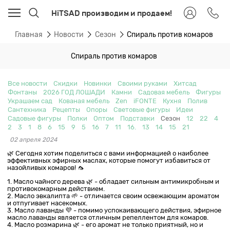
HiTSAD производим и продаем!
Главная
Новости
Сезон
Спираль против комаров
Спираль против комаров
Все новости
Скидки
Новинки
Своими руками
Хитсад
Фонтаны
2026 ГОД ЛОШАДИ
Камни
Садовая мебель
Фигуры
Украшаем сад
Кованая мебель
Zen
iFONTE
Кухня
Полив
Сантехника
Рецепты
Опоры
Световые фигуры
Идеи
Садовые фигуры
Полки
Оптом
Подставки
Сезон
12
22
4
2
3
1
8
6
15
9
5
16
7
11
16.
13
14
15
21
02 апреля 2024
🌿 Сегодня хотим поделиться с вами информацией о наиболее
эффективных эфирных маслах, которые помогут избавиться от
назойливых комаров! 🦟
1. Масло чайного дерева 🌿 - обладает сильным антимикробным и
противокомарным действием.
2. Масло эвкалипта 🌱 - отличается своим освежающим ароматом
и отпугивает насекомых.
3. Масло лаванды 💜 - помимо успокаивающего действия, эфирное
масло лаванды является отличным репеллентом для комаров.
4. Масло розмарина 🌿 - его аромат не только приятный, но и