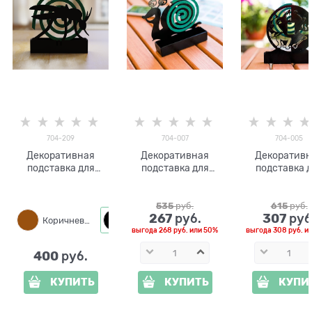
704-209
704-007
704-005
Декоративная
Декоративная
Декоративн
подставка для
подставка для
подставка 
спиралей от
спиралей от
спиралей 
комаров Комар 704-
комаров Улитка
комаров Бул
209
704-007
704-005
535
 руб.
615
 руб.
267
307
 руб.
 руб
Коричневый
Черный
выгода
268 руб.
или
50%
выгода
308 руб.
и
400
 руб.
КУПИТЬ
КУПИТЬ
КУПИ