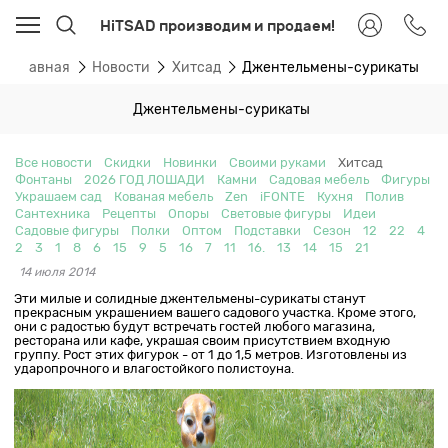
HiTSAD производим и продаем!
Главная
Новости
Хитсад
Джентельмены-сурикаты
Джентельмены-сурикаты
Все новости
Скидки
Новинки
Своими руками
Хитсад
Фонтаны
2026 ГОД ЛОШАДИ
Камни
Садовая мебель
Фигуры
Украшаем сад
Кованая мебель
Zen
iFONTE
Кухня
Полив
Сантехника
Рецепты
Опоры
Световые фигуры
Идеи
Садовые фигуры
Полки
Оптом
Подставки
Сезон
12
22
4
2
3
1
8
6
15
9
5
16
7
11
16.
13
14
15
21
14 июля 2014
Эти милые и солидные джентельмены-сурикаты станут
прекрасным украшением вашего садового участка. Кроме этого,
они с радостью будут встречать гостей любого магазина,
ресторана или кафе, украшая своим присутствием входную
группу. Рост этих фигурок - от 1 до 1,5 метров. Изготовлены из
ударопрочного и влагостойкого полистоуна.