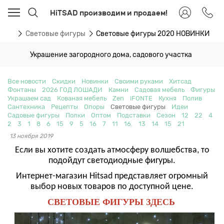
HiTSAD производим и продаем!
ости
Световые фигуры
Световые фигуры 2020 НОВИНКИ
Украшение загородного дома, садового участка
Все новости
Скидки
Новинки
Своими руками
Хитсад
Фонтаны
2026 ГОД ЛОШАДИ
Камни
Садовая мебель
Фигуры
Украшаем сад
Кованая мебель
Zen
iFONTE
Кухня
Полив
Сантехника
Рецепты
Опоры
Световые фигуры
Идеи
Садовые фигуры
Полки
Оптом
Подставки
Сезон
12
22
4
2
3
1
8
6
15
9
5
16
7
11
16.
13
14
15
21
13 ноября 2019
Если вы хотите создать атмосферу волшебства, то
подойдут светодиодные фигуры.
Интернет-магазин Hitsad представляет огромный
выбор новых товаров по доступной цене.
СВЕТОВЫЕ ФИГУРЫ ЗДЕСЬ