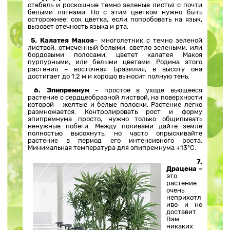
стебель и роскошные темно зеленые листья с почти
белыми пятнами. Но с этим цветком нужно быть
осторожнее: сок цветка, если попробовать на язык,
вызовет отечность языка и рта.
5. Калатея Макоя
– многолетник с темно зеленой
листвой, отмеченный белыми, светло зелеными, или
бордовыми полосами, цветет калатея Макоя
пурпурными, или белыми цветами. Родина этого
растения – восточная Бразилия, в высоту она
достигает до 1.2 м и хорошо выносит полную тень.
6.
Эпипремнум
- простое в уходе вьющееся
растение с сердцеобразной листвой, на поверхности
которой - желтые и белые полоски. Растение легко
размножается. Контролировать рост и форму
эпипремнума просто, нужно только общипывать
ненужные побеги. Между поливами дайте земле
полностью высохнуть, но часто опрыскивайте
растение в период его интенсивного роста.
Минимальная температура для эпипремнума +13ºС.
7.
Драцена –
это
растение
очень
неприхотл
иво и не
доставит
Вам
никаких