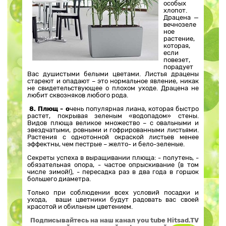
особых
хлопот.
Драцена —
вечнозеле
ное
растение,
которая,
если
повезет,
порадует
Вас душистыми белыми цветами. Листья драцены
стареют и опадают – это нормальное явление, никак
не свидетельствующее о плохом уходе. Драцена не
любит сквозняков любого рода.
8. Плющ - о
чень популярная лиана, которая быстро
растет, покрывая зеленым «водопадом» стены.
Видов плюща великое множество – с овальными и
звездчатыми, ровными и гофрированными листьями.
Растения с однотонной окраской листьев менее
эффектны, чем пестрые – желто- и бело-зеленые.
Секреты успеха в выращивании плюща: - полутень, -
обязательная опора, - частое опрыскивание (в том
числе зимой!), - пересадка раз в два года в горшок
большего диаметра.
Только при соблюдении всех условий посадки и
ухода, ваши цветники будут радовать вас своей
красотой и обильным цветением.
Подписывайтесь на наш канал you tube Hitsad.TV