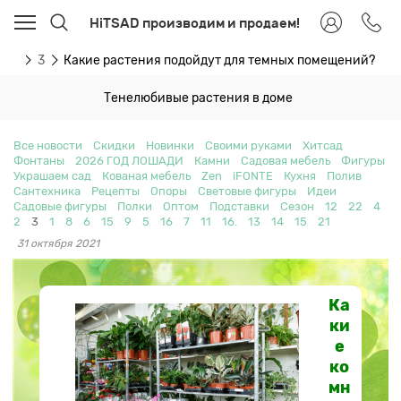
HiTSAD производим и продаем!
сти
3
Какие растения подойдут для темных помещений?
Тенелюбивые растения в доме
Все новости
Скидки
Новинки
Своими руками
Хитсад
Фонтаны
2026 ГОД ЛОШАДИ
Камни
Садовая мебель
Фигуры
Украшаем сад
Кованая мебель
Zen
iFONTE
Кухня
Полив
Сантехника
Рецепты
Опоры
Световые фигуры
Идеи
Садовые фигуры
Полки
Оптом
Подставки
Сезон
12
22
4
2
3
1
8
6
15
9
5
16
7
11
16.
13
14
15
21
31 октября 2021
Ка
ки
е
ко
мн