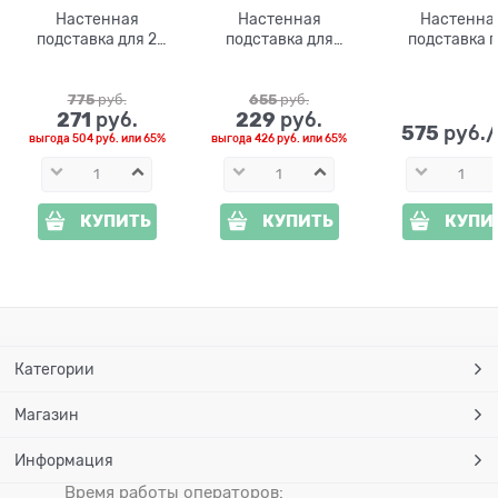
Настенная
Настенная
Настенна
подставка для 2
подставка для
подставка 
кашпо с цветами
цветка 14-601
цветок
15-102
775
 руб.
655
 руб.
271
229
 руб.
 руб.
575
 руб.
выгода
504 руб.
или
65%
выгода
426 руб.
или
65%
КУПИТЬ
КУПИТЬ
КУПИ
Категории
Магазин
Информация
Время работы операторов: