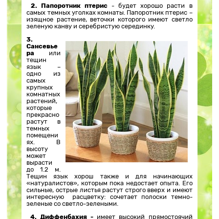
2. Папоротник птерис
- будет хорошо расти в
самых темных уголках комнаты. Папоротник птерис –
изящное растение, веточки которого имеют светло
зеленую канву и серебристую серединку.
3.
Сансевье
ра
или
тещин
язык –
одно из
самых
крупных
комнатных
растений,
которые
прекрасно
растут в
темных
помещени
ях. В
высоту
может
вырасти
до 1.2 м.
Тещин язык хорош также и для начинающих
«натуралистов», которым пока недостает опыта. Его
сильные, острые листья растут строго вверх и имеют
интересную расцветку: сочетает полоски темно-
зеленые со светло-зелеными.
4. Диффенбахия -
имеет высокий прямостоячий