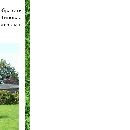
ообразить
 Типовая
 внесем в