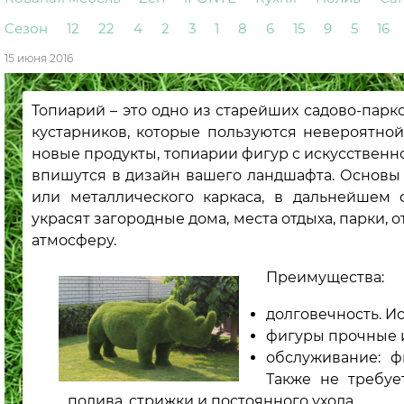
Сезон
12
22
4
2
3
1
8
6
15
9
5
16
15 июня 2016
Топиарий – это одно из старейших садово-пар
кустарников, которые пользуются невероятно
новые продукты, топиарии фигур с искусственн
впишутся в дизайн вашего ландшафта. Основы ф
или металлического каркаса, в дальнейшем 
украсят загородные дома, места отдыха, парки,
атмосферу.
Преимущества:
долговечность. И
фигуры прочные 
обслуживание: 
Также не требуе
полива, стрижки и постоянного ухода.