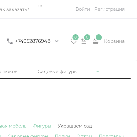
Войти
Регистрация
ак заказать?
0
0
+74952876948
Корзина
р люков
Садовые фигуры
вая мебель
Фигуры
Украшаем сад
и
Садовые фигуры
Полки
Оптом
Подставки