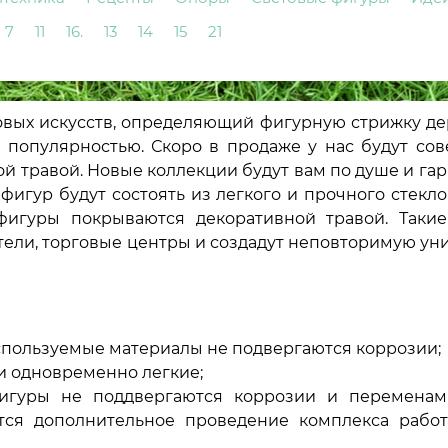
7
11
16.
13
14
15
21
ковых искусств, определяющий фигурную стрижку де
й популярностью. Скоро в продаже у нас будут со
ой травой. Новые коллекции будут вам по душе и г
игур будут состоять из легкого и прочного стекло
фигуры покрываются декоративной травой. Таки
 отели, торговые центры и создадут неповторимую у
спользуемые материалы не подвергаются коррозии;
и одновременно легкие;
фигуры не поддвергаются коррозии и переменам
тся дополнительное проведение комплекса работ: