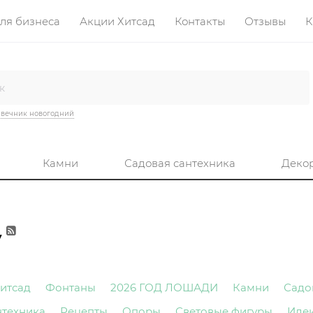
ля бизнеса
Акции Хитсад
Контакты
Отзывы
К
вечник новогодний
Камни
Садовая сантехника
Деко
у
итсад
Фонтаны
2026 ГОД ЛОШАДИ
Камни
Садо
нтехника
Рецепты
Опоры
Световые фигуры
Иде