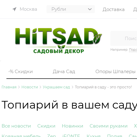
Москва
Доставка
Д
Например:
Подс
-% Скидки
Дача Сад
Опоры Шпалеры
Главная
Новости
Украшаем сад
Топиарий в саду - это просто!
Топиарий в вашем сад
Все новости
Скидки
Новинки
Своими руками
Х
Кованая мебель
Zen
iFONTE
Кухня
Полив
Са