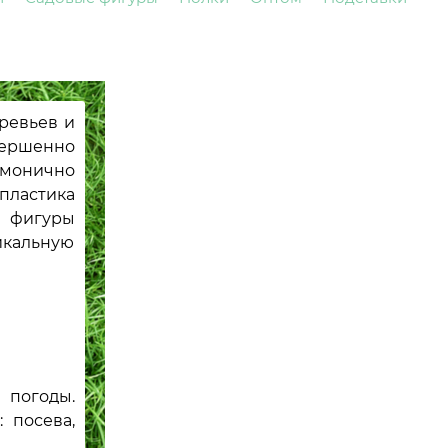
ревьев и
вершенно
армонично
пластика
е фигуры
никальную
 погоды.
 посева,