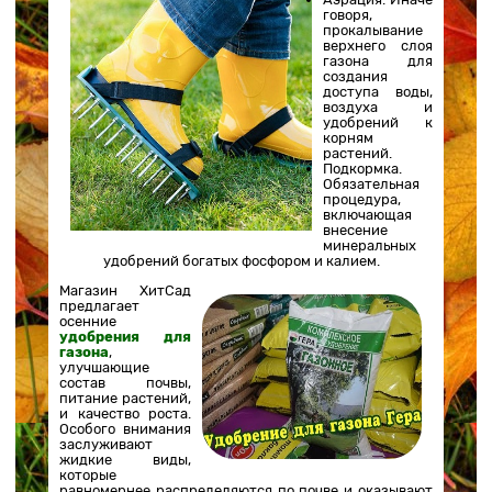
говоря,
прокалывание
верхнего слоя
газона для
создания
доступа воды,
воздуха и
удобрений к
корням
растений.
Подкормка.
Обязательная
процедура,
включающая
внесение
минеральных
удобрений богатых фосфором и калием.
Магазин ХитСад
предлагает
осенние
удобрения для
газона
,
улучшающие
состав почвы,
питание растений,
и качество роста.
Особого внимания
заслуживают
жидкие виды,
которые
равномернее распределяются по почве и оказывают