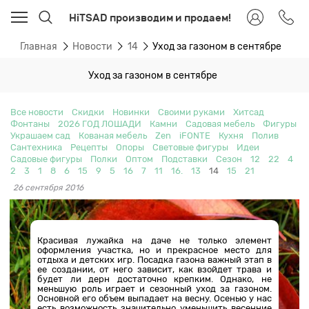
HiTSAD производим и продаем!
Главная
Новости
14
Уход за газоном в сентябре
Уход за газоном в сентябре
Все новости
Скидки
Новинки
Своими руками
Хитсад
Фонтаны
2026 ГОД ЛОШАДИ
Камни
Садовая мебель
Фигуры
Украшаем сад
Кованая мебель
Zen
iFONTE
Кухня
Полив
Сантехника
Рецепты
Опоры
Световые фигуры
Идеи
Садовые фигуры
Полки
Оптом
Подставки
Сезон
12
22
4
2
3
1
8
6
15
9
5
16
7
11
16.
13
14
15
21
26 сентября 2016
Красивая лужайка на даче не только элемент
оформления участка, но и прекрасное место для
отдыха и детских игр. Посадка газона важный этап в
ее создании, от него зависит, как взойдет трава и
будет ли дерн достаточно крепким. Однако, не
меньшую роль играет и сезонный уход за газоном.
Основной его объем выпадает на весну. Осенью у нас
есть возможность значительно уменьшить весенние