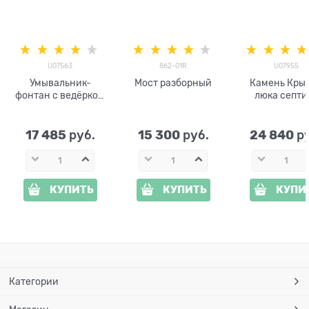
U07563
862-01R
U07955
Умывальник-
Мост разборный
Камень Кры
фонтан с ведёрком
люка септи
U07563 FRP
U07955 126
17 485
15 300
24 840
 руб.
 руб.
 р
КУПИТЬ
КУПИТЬ
КУПИ
Категории