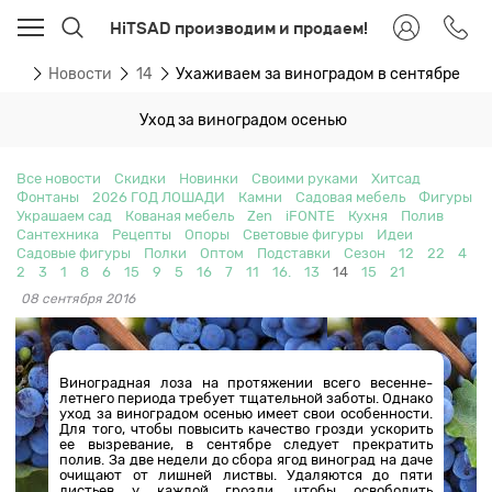
HiTSAD производим и продаем!
ная
Новости
14
Ухаживаем за виноградом в сентябре
Уход за виноградом осенью
Все новости
Скидки
Новинки
Своими руками
Хитсад
Фонтаны
2026 ГОД ЛОШАДИ
Камни
Садовая мебель
Фигуры
Украшаем сад
Кованая мебель
Zen
iFONTE
Кухня
Полив
Сантехника
Рецепты
Опоры
Световые фигуры
Идеи
Садовые фигуры
Полки
Оптом
Подставки
Сезон
12
22
4
2
3
1
8
6
15
9
5
16
7
11
16.
13
14
15
21
08 сентября 2016
Виноградная лоза на протяжении всего весенне-
летнего периода требует тщательной заботы. Однако
уход за виноградом осенью имеет свои особенности.
Для того, чтобы повысить качество грозди ускорить
ее вызревание, в сентябре следует прекратить
полив. За две недели до сбора ягод виноград на даче
очищают от лишней листвы. Удаляются до пяти
листьев у каждой грозди, чтобы освободить