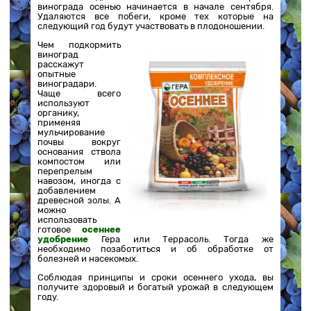
винограда осенью начинается в начале сентября.
Удаляются все побеги, кроме тех которые на
следующий год будут участвовать в плодоношении.
Чем подкормить
виноград
расскажут
опытные
виноградари.
Чаще всего
используют
органику,
применяя
мульчирование
почвы вокруг
основания ствола
компостом или
перепрелым
навозом, иногда с
добавлением
древесной золы. А
можно
использовать
готовое
осеннее
удобрение
Гера или Террасоль. Тогда же
необходимо позаботиться и об обработке от
болезней и насекомых.
Соблюдая принципы и сроки осеннего ухода, вы
получите здоровый и богатый урожай в следующем
году.