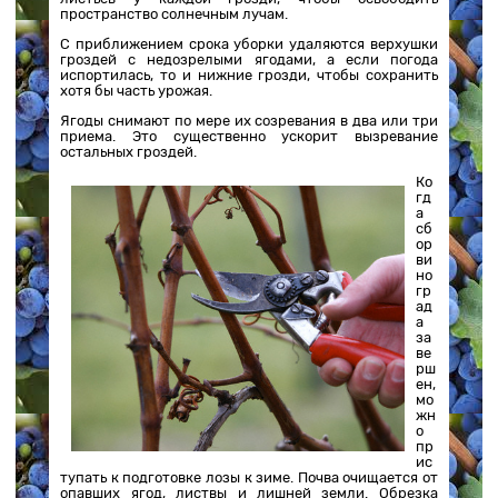
пространство солнечным лучам.
С приближением срока уборки удаляются верхушки
гроздей с недозрелыми ягодами, а если погода
испортилась, то и нижние грозди, чтобы сохранить
хотя бы часть урожая.
Ягоды снимают по мере их созревания в два или три
приема. Это существенно ускорит вызревание
остальных гроздей.
Ко
гд
а
сб
ор
ви
но
гр
ад
а
за
ве
рш
ен,
мо
жн
о
пр
ис
тупать к подготовке лозы к зиме. Почва очищается от
опавших ягод, листвы и лишней земли. Обрезка