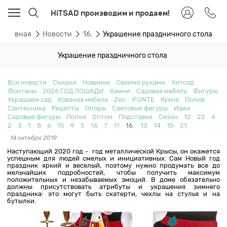
HiTSAD производим и продаем!
Главная
Новости
16.
Украшение праздничного стола
Украшение праздничного стола
Все новости
Скидки
Новинки
Своими руками
Хитсад
Фонтаны
2026 ГОД ЛОШАДИ
Камни
Садовая мебель
Фигуры
Украшаем сад
Кованая мебель
Zen
iFONTE
Кухня
Полив
Сантехника
Рецепты
Опоры
Световые фигуры
Идеи
Садовые фигуры
Полки
Оптом
Подставки
Сезон
12
22
4
2
3
1
8
6
15
9
5
16
7
11
16.
13
14
15
21
14 октября 2019
Наступающий 2020 год - год металлической Крысы, он окажется
успешным для людей смелых и инициативных. Сам Новый год
праздник яркий и веселый, поэтому нужно продумать все до
мельчайших подробностей, чтобы получить максимум
положительных и незабываемых эмоций. В доме обязательно
должны присутствовать атрибуты и украшения зимнего
праздника: это могут быть скатерти, чехлы на стулья и на
бутылки.