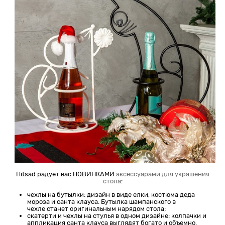
Hitsad радует вас НОВИНКАМИ
аксессуарами для украшения
стола
:
чехлы на бутылки: дизайн в виде елки, костюма деда
мороза и санта клауса. Бутылка шампанского в
чехле станет оригинальным нарядом стола;
скатерти и чехлы на стулья в одном дизайне: колпачки и
аппликация санта клауса выглядят богато и объемно.