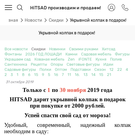
HiTSAD производим и продаем!
Главная
Новости
Скидки
Укрывной колпак в подарок!
Укрывной колпак в подарок!
Все новости
Скидки
Новинки
Своими руками
Хитсад
Фонтаны
2026 ГОД ЛОШАДИ
Камни
Садовая мебель
Фигуры
Украшаем сад
Кованая мебель
Zen
iFONTE
Кухня
Полив
Сантехника
Рецепты
Опоры
Световые фигуры
Идеи
Садовые фигуры
Полки
Оптом
Подставки
Сезон
12
22
4
2
3
1
8
6
15
9
5
16
7
11
16.
13
14
15
21
31 октября 2019
Только с
1
по
30 ноября
2019 года
HITSAD
дарит укрывной колпак в подарок
при покупке от 2000 рублей.
Успей спасти свой сад от мороза!
Удобный, современный, надежный колпак
необходим в саду: