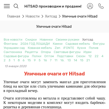
HiTSAD производим и продаем!
Главная
Новости
Хитсад
Уличные очаги Hitsad
Уличные очаги Hitsad
Все новости
Скидки
Новинки
Своими руками
Хитсад
Фонтаны
2026 ГОД ЛОШАДИ
Камни
Садовая мебель
Фигуры
Украшаем сад
Кованая мебель
Zen
iFONTE
Кухня
Полив
Сантехника
Рецепты
Опоры
Световые фигуры
Идеи
Садовые фигуры
Полки
Оптом
Подставки
Сезон
12
22
4
2
3
1
8
6
15
9
5
16
7
11
16.
13
14
15
21
13 января 2020
Уличные очаги от Hitsad
Уличные очаги могут заменить мангал для приготовления
блюд на костре или стать уличными каминами для обогрева
в прохладный вечер.
Очаги изготовлены из металла и представляют собой чашу.
К некоторым моделям в комплект могут входить барбекю-
решетка и деревянная столешница.