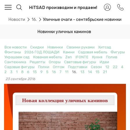
HiTSAD производим и продаем!
я
Новости
16.
Уличные очаги - сентябрьские новинки
Новинки уличных каминов
Все новости
Скидки
Новинки
Своими руками
Хитсад
Фонтаны
2026 ГОД ЛОШАДИ
Камни
Садовая мебель
Фигуры
Украшаем сад
Кованая мебель
Zen
iFONTE
Кухня
Полив
Сантехника
Рецепты
Опоры
Световые фигуры
Идеи
Садовые фигуры
Полки
Оптом
Подставки
Сезон
12
22
4
2
3
1
8
6
15
9
5
16
7
11
16.
13
14
15
21
23 сентября 2016
Новая коллекция уличных каминов