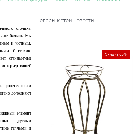
Товары к этой новости
льного столика,
 даже балкон. Мы
ортным и уютным,
нальный столик.
Скидка 65%
ает стандартные
е интерьер вашей
в процессе ковки
нично дополняют
изящный элемент
ополнен другими
стине теплыми и