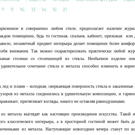
7
11
16.
13
14
15
21
рмленное в совершенно любом стиле, предполагает наличие журна
аждом помещении, будь то гостиная, спальня, кабинет, прихожая или
равило, незаметный предмет интерьера делает помещение более комф
 себя внимания. Так можно охарактеризовать практически любой жур
ованые столики со столешницей из стекла. Необычное изделие лом
 удивительное сочетание стекла и металла способно изменить в корн
 лед и пламя – холодная, сверкающая поверхность стекла и закаленные 
 узоров из металла соединились в удивительную композицию, и гармо
вораживает, притягивает взгляды, никого не оставляя равнодушными.
из металла выглядят как настоящие произведения искусства. Такой 
го классического интерьера, а в просторной гостиной может быть д
свечниками из металла. Наступающие новогодние вечера станут по и