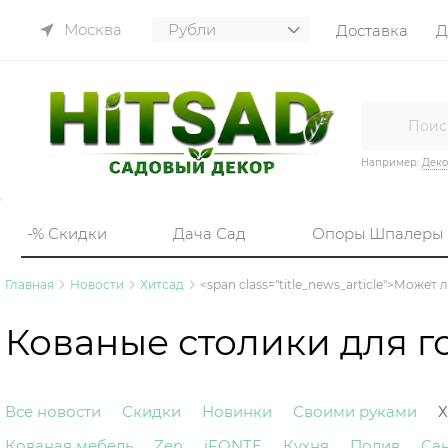
Москва
Доставка
Д
Например:
Деко
-% Скидки
Дача Сад
Опоры Шпалеры
Главная
Новости
Хитсад
<span class="title_news_article">Може
Кованые столики для г
Все новости
Скидки
Новинки
Своими руками
Х
Кованая мебель
Zen
iFONTE
Кухня
Полив
Са