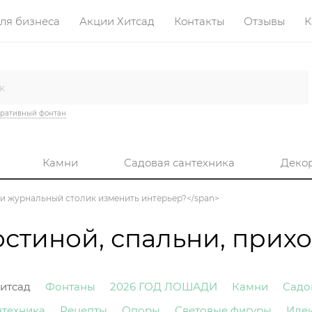
ля бизнеса
Акции Хитсад
Контакты
Отзывы
К
ративный фонтан
Камни
Садовая сантехника
Деко
т ли журнальный столик изменить интерьер?</span>
остиной, спальни, прих
итсад
Фонтаны
2026 ГОД ЛОШАДИ
Камни
Садо
нтехника
Рецепты
Опоры
Световые фигуры
Иде