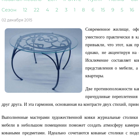
Сезон
12
22
4
2
3
1
8
6
15
9
5
16
02 декабря 2015
Современное жилище, офо
уместного практически в к
привыкли, что этот, как п
однако, не акцентируя на
Исключение составляет к
представления о мебели, а
квартиры.
Две противоположности как
причудливые переплетения
друг друга. И эта гармония, основанная на контрасте двух стихий, при
Выполненные мастерами художественной ковки журнальные столики 
мебели в небольшом помещении поможет создать атмосферу камерно
коваными предметами. Идеально сочетаются кованые столики с под