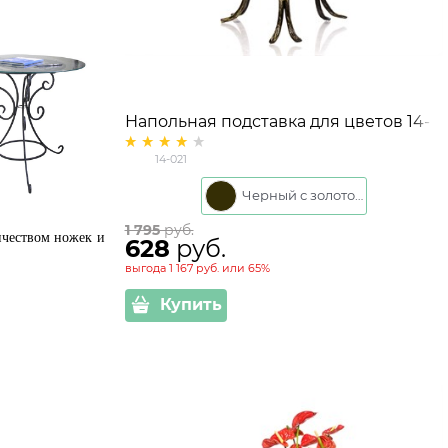
Напольная подставка для цветов 14-
021
14-021
Черный с золотом
1 795
 руб.
ичеством ножек и
628
 руб.
выгода
1 167 руб.
или
65%
Купить