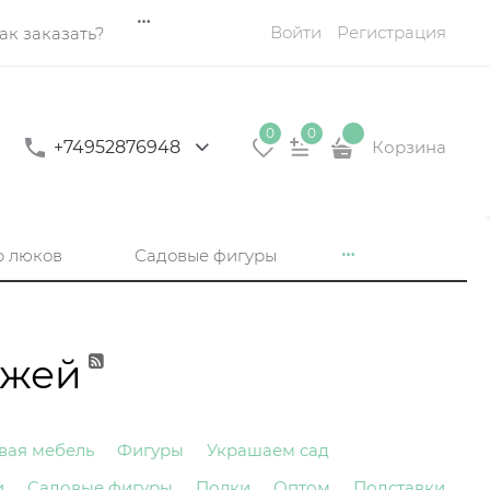
Войти
Регистрация
ак заказать?
0
0
+74952876948
Корзина
р люков
Садовые фигуры
ожей
вая мебель
Фигуры
Украшаем сад
и
Садовые фигуры
Полки
Оптом
Подставки