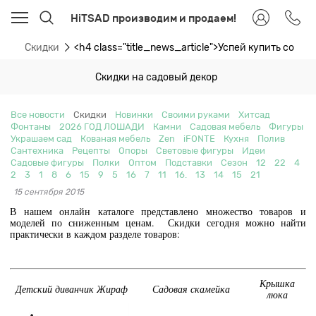
HiTSAD производим и продаем!
ти
Скидки
<h4 class="title_news_article">Успей купить со ск
Скидки на садовый декор
Все новости
Скидки
Новинки
Своими руками
Хитсад
Фонтаны
2026 ГОД ЛОШАДИ
Камни
Садовая мебель
Фигуры
Украшаем сад
Кованая мебель
Zen
iFONTE
Кухня
Полив
Сантехника
Рецепты
Опоры
Световые фигуры
Идеи
Садовые фигуры
Полки
Оптом
Подставки
Сезон
12
22
4
2
3
1
8
6
15
9
5
16
7
11
16.
13
14
15
21
15 сентября 2015
В нашем онлайн каталоге представлено множество товаров и
моделей по сниженным ценам. Скидки сегодня можно найти
практически в каждом разделе товаров:
Крышка
Детский диванчик Жираф
Садовая скамейка
люка