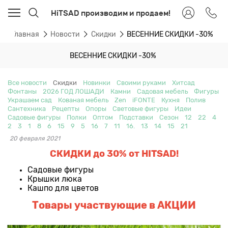
HiTSAD производим и продаем!
Главная
Новости
Скидки
ВЕСЕННИЕ СКИДКИ -30%
ВЕСЕННИЕ СКИДКИ -30%
Все новости
Скидки
Новинки
Своими руками
Хитсад
Фонтаны
2026 ГОД ЛОШАДИ
Камни
Садовая мебель
Фигуры
Украшаем сад
Кованая мебель
Zen
iFONTE
Кухня
Полив
Сантехника
Рецепты
Опоры
Световые фигуры
Идеи
Садовые фигуры
Полки
Оптом
Подставки
Сезон
12
22
4
2
3
1
8
6
15
9
5
16
7
11
16.
13
14
15
21
20 февраля 2021
СКИДКИ до 30% от HITSAD!
Садовые фигуры
Крышки люка
Кашпо для цветов
Товары участвующие в АКЦИИ