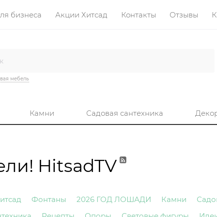
ля бизнеса
Акции Хитсад
Контакты
Отзывы
К
вая мебель
Камни
Садовая сантехника
Деко
ли! HitsadTV
итсад
Фонтаны
2026 ГОД ЛОШАДИ
Камни
Садо
нтехника
Рецепты
Опоры
Световые фигуры
Иде