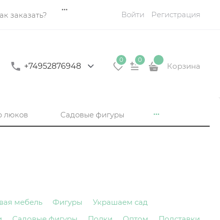
Войти
Регистрация
ак заказать?
0
0
+74952876948
Корзина
р люков
Садовые фигуры
вая мебель
Фигуры
Украшаем сад
и
Садовые фигуры
Полки
Оптом
Подставки