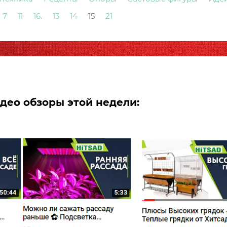
7
11
16.
13
14
15
21
ео обзоры этой недели: