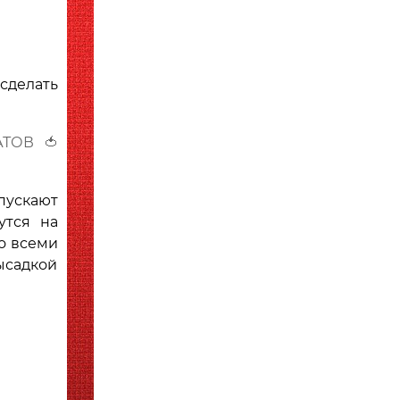
 сделать
ТОВ 🍅
пускают
утся на
о всеми
ысадкой