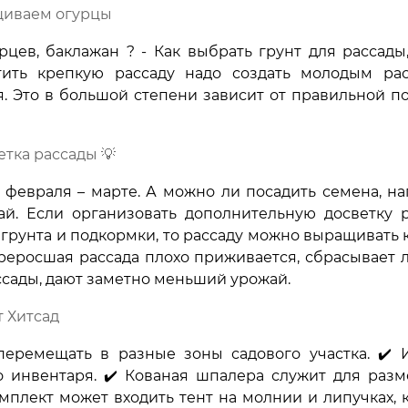
ащиваем огурцы
цев, баклажан ? - Как выбрать грунт для рассады,
тить крепкую рассаду надо создать молодым ра
я. Это в большой степени зависит от правильной п
тка рассады 💡
 февраля – марте. А можно ли посадить семена, н
й. Если организовать дополнительную досветку р
 грунта и подкормки, то рассаду можно выращивать 
ереросшая рассада плохо приживается, сбрасывает 
ссады, дают заметно меньший урожай.
т Хитсад
перемещать в разные зоны садового участка. ✔️ 
о инвентаря. ✔️ Кованая шпалера служит для раз
мплект может входить тент на молнии и липучках, 