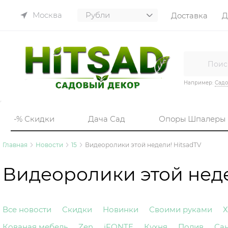
Москва
Доставка
Д
Например:
Садо
-% Скидки
Дача Сад
Опоры Шпалеры
Главная
Новости
15
Видеоролики этой недели! HitsadTV
Видеоролики этой неде
Все новости
Скидки
Новинки
Своими руками
Х
Кованая мебель
Zen
iFONTE
Кухня
Полив
Са