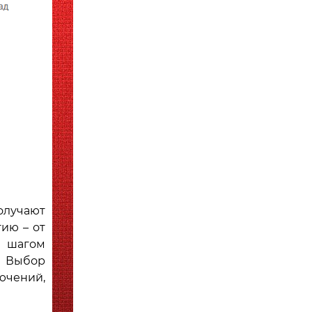
лучают
ию – от
м шагом
. Выбор
ючений,