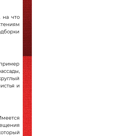
 на что
стениям
одборки
апример
ассады,
круглый
листья и
Имеется
мещения
который