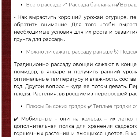
Всё о рассаде 🌱 Рассада баклажан🍆Выр
- Как вырастить хороший урожай огурцов, пер
обратить внимание. Для того чтобы вырас
необходимые условия для их роста и развити
грунта для рассады.
Можно ли сажать рассаду раньше 🌺 Подсве
Традиционно рассаду овощей сажают в конце
помидор, в январе и получить ранний урожа
оптимальные температуру и влажность, состав
год. Другой вопрос – куда ее потом девать. П
плоды. Растения, выросшие из переросшей ра
Плюсы Высоких грядок ✔️ Теплые грядки о
✔️ Мобильные – они на колесах – их легко 
дополнительная полка для хранения садовог
горшечных растений и вьющихся цветов. В ко