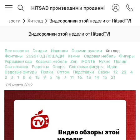
HiTSAD производим и продаем!
Новости
Хитсад
Видеоролики этой недели от HitsadTV!
Видеоролики этой недели от HitsadTV!
Все новости
Скидки
Новинки
Своими руками
Хитсад
Фонтаны
2026 ГОД ЛОШАДИ
Камни
Садовая мебель
Фигуры
Украшаем сад
Кованая мебель
Zen
iFONTE
Кухня
Полив
Сантехника
Рецепты
Опоры
Световые фигуры
Идеи
Садовые фигуры
Полки
Оптом
Подставки
Сезон
12
22
4
2
3
1
8
6
15
9
5
16
7
11
16.
13
14
15
21
08 марта 2019
Видео обзоры этой
недели: