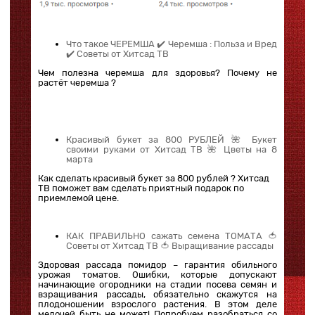
Что такое ЧЕРЕМША ✔️ Черемша : Польза и Вред
✔️ Советы от Хитсад ТВ
Чем полезна черемша для здоровья? Почему не
растёт черемша ?
Красивый букет за 800 РУБЛЕЙ 🌺 Букет
своими руками от Хитсад ТВ 🌺 Цветы на 8
марта
Как сделать красивый букет за 800 рублей ? Хитсад
ТВ поможет вам сделать приятный подарок по
приемлемой цене.
КАК ПРАВИЛЬНО сажать семена ТОМАТА 🍅
Советы от Хитсад ТВ 🍅 Выращивание рассады
Здоровая рассада помидор – гарантия обильного
урожая томатов. Ошибки, которые допускают
начинающие огородники на стадии посева семян и
взращивания рассады, обязательно скажутся на
плодоношении взрослого растения. В этом деле
мелочей быть не может! Попробуем разобраться со