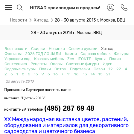
HiTSAD производим и продаем!
ая
Новости
Хитсад
28 - 30 августа 2013 г. Москва, ВВЦ
28 - 30 августа 2013 г. Москва, ВВЦ
Все новости
Скидки
Новинки
Своими руками
Хитсад
Фонтаны
2026 ГОД ЛОШАДИ
Камни
Садовая мебель
Фигуры
Украшаем сад
Кованая мебель
Zen
iFONTE
Кухня
Полив
Сантехника
Рецепты
Опоры
Световые фигуры
Идеи
Садовые фигуры
Полки
Оптом
Подставки
Сезон
12
22
4
2
3
1
8
6
15
9
5
16
7
11
16.
13
14
15
21
25 августа 2013
Приглашаем Партнеров посетить нас на
выставке "Цветы - 2013"
(495) 287 69 48
контактный телефон
XX Международная выставка цветов, растений,
оборудования и материалов для декоративного
садоводства и цветочного бизнеса