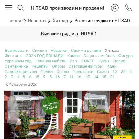
HiTSAD производим и продаем!
Главная
Новости
Хитсад
Высокие грядки от HITSAD
Высокие грядки от HITSAD
Все новости
Скидки
Новинки
Своими руками
Хитсад
Фонтаны
2026 ГОД ЛОШАДИ
Камни
Садовая мебель
Фигуры
Украшаем сад
Кованая мебель
Zen
iFONTE
Кухня
Полив
Сантехника
Рецепты
Опоры
Световые фигуры
Идеи
Садовые фигуры
Полки
Оптом
Подставки
Сезон
12
22
4
2
3
1
8
6
15
9
5
16
7
11
16.
13
14
15
21
07 февраля 2020