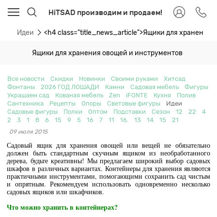
HiTSAD производим и продаем!
ти
Идеи
<h4 class="title_news_article">Ящики для хранения!
Ящики для хранения овощей и инструментов
Все новости
Скидки
Новинки
Своими руками
Хитсад
Фонтаны
2026 ГОД ЛОШАДИ
Камни
Садовая мебель
Фигуры
Украшаем сад
Кованая мебель
Zen
iFONTE
Кухня
Полив
Сантехника
Рецепты
Опоры
Световые фигуры
Идеи
Садовые фигуры
Полки
Оптом
Подставки
Сезон
12
22
4
2
3
1
8
6
15
9
5
16
7
11
16.
13
14
15
21
09 июля 2015
Садовый ящик для хранения овощей или вещей не обязательно
должен быть стандартным скучным ящиком из необработанного
дерева, будьте креативны! Мы предлагаем широкий выбор садовых
шкафов в различных вариантах. Контейнеры для хранения являются
практичными инструментами, помогающими сохранить сад чистым
и опрятным.
Рекомендуем использовать одновременно несколько
садовых ящиков или шкафчиков.
Что можно хранить в контейнерах?