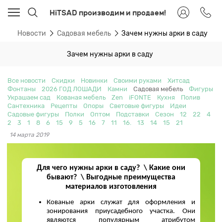
HiTSAD производим и продаем!
ая
Новости
Садовая мебель
Зачем нужны арки в саду
Зачем нужны арки в саду
Все новости
Скидки
Новинки
Своими руками
Хитсад
Фонтаны
2026 ГОД ЛОШАДИ
Камни
Садовая мебель
Фигуры
Украшаем сад
Кованая мебель
Zen
iFONTE
Кухня
Полив
Сантехника
Рецепты
Опоры
Световые фигуры
Идеи
Садовые фигуры
Полки
Оптом
Подставки
Сезон
12
22
4
2
3
1
8
6
15
9
5
16
7
11
16.
13
14
15
21
14 марта 2019
Для чего нужны арки в саду? \ Какие они
бывают? \ Выгодные преимущества
материалов изготовления
Кованые арки служат для оформления и
зонирования приусадебного участка. Они
являются популярным атрибутом