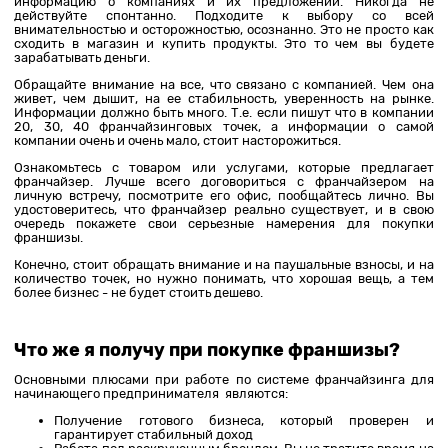
информацию о компаниях и их предложении. Никогда не
действуйте спонтанно. Подходите к выбору со всей
внимательностью и осторожностью, осознанно. Это не просто как
сходить в магазин и купить продукты. Это то чем вы будете
зарабатывать деньги.
Обращайте внимание на все, что связано с компанией. Чем она
живет, чем дышит, на ее стабильность, уверенность на рынке.
Информации должно быть много. Т.е. если пишут что в компании
20, 30, 40 франчайзинговых точек, а информации о самой
компании очень и очень мало, стоит насторожиться.
Ознакомьтесь с товаром или услугами, которые предлагает
франчайзер. Лучше всего договориться с франчайзером на
личную встречу, посмотрите его офис, пообщайтесь лично. Вы
удостоверитесь, что франчайзер реально существует, и в свою
очередь покажете свои серьезные намерения для покупки
франшизы.
Конечно, стоит обращать внимание и на паушальные взносы, и на
количество точек, но нужно понимать, что хорошая вещь, а тем
более бизнес - не будет стоить дешево.
Что же я получу при покупке франшизы?
Основными плюсами при работе по системе франчайзинга для
начинающего предпринимателя являются:
Получение готового бизнеса, который проверен и
гарантирует стабильный доход