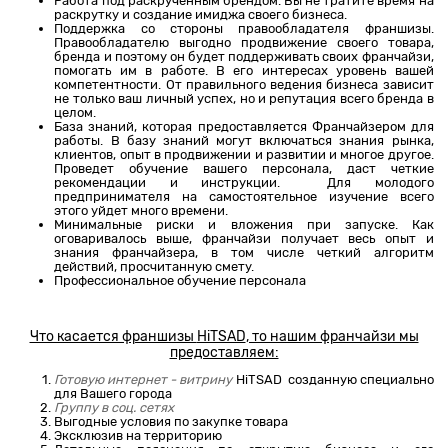
Работа под раскрученным брендом. Вы не тратите время на
раскрутку и создание имиджа своего бизнеса.
Поддержка со стороны правообладателя франшизы.
Правообладателю выгодно продвижение своего товара,
бренда и поэтому он будет поддерживать своих франчайзи,
помогать им в работе. В его интересах уровень вашей
компетентности. От правильного ведения бизнеса зависит
не только ваш личный успех, но и репутация всего бренда в
целом.
База знаний, которая предоставляется Франчайзером для
работы. В базу знаний могут включаться знания рынка,
клиентов, опыт в продвижении и развитии и многое другое.
Проведет обучение вашего персонала, даст четкие
рекомендации и инструкции. Для молодого
предпринимателя на самостоятельное изучение всего
этого уйдет много времени.
Минимальные риски и вложения при запуске. Как
оговаривалось выше, франчайзи получает весь опыт и
знания франчайзера, в том числе четкий алгоритм
действий, просчитанную смету.
Профессиональное обучение персонала
Что касается франшизы
HiTSAD
, то нашим франчайзи мы
предоставляем:
Готовую интернет - витрину
HiTSAD созданную специально
для Вашего города
Группу в соц. сетях
Выгодные условия по закупке товара
Эксклюзив на территорию