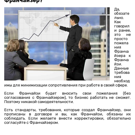
Франчайзер?
Да,
обязате
льно.
Как
говорил
и ранее,
это не
просто
пожела
ния
Франча
йзера к
Франча
йзи.
Данные
требова
ния
необход
имы для минимизации сопротивления при работе в своей сфере.
Если Франчайзи будет вносить свои пожелания (без
согласования с Франчайзером), то бизнес работать не сможет.
Поэтому никакой самодеятельности.
Есть стандарты, требования, которые создал Франчайзер, они
прописаны в договоре и вы, как Франчайзи, обязаны их
соблюдать. Если желаете внести корректировки, обязательно
согласуйте с Франчайзером.