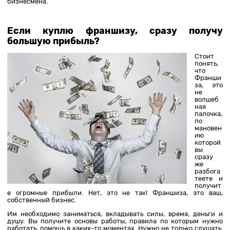
бизнесмена.
Если куплю франшизу, сразу получу
большую прибыль?
Стоит
понять,
что
Франши
за, это
не
волшеб
ная
палочка,
по
мановен
ию
которой
вы
сразу
же
разбога
теете и
получит
е огромные прибыли. Нет, это не так! Франшиза, это ваш,
собственный бизнес.
Им необходимо заниматься, вкладывать силы, время, деньги и
душу. Вы получите основы работы, правила по которым нужно
работать, помощь в каких-то моментах. Нужно не только слушать