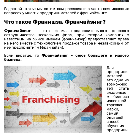
В данной статье мы хотим вам рассказать о часто возникающих
вопросах у многих предпринимателей о франчайзинге.
Что такое Франишза, Франчайзинг?
Франчайзинг
— это форма продолжительного делового
сотрудничества нескольких фирм, при котором компания с
известным на рынке именем (франчайзер) предоставляет права
на него вместе с технологией продажи товара и независимым от
нее предприятиям (франчайзи).
Если вкратце, то
Франчайзинг – союз большого и малого
бизнеса.
Для
предприни
мателей
это одна из
возможнос
тей стать
владельце
м бизнеса
известной
торговой
марки,
самый
быстрый
способ
обучения
предприни