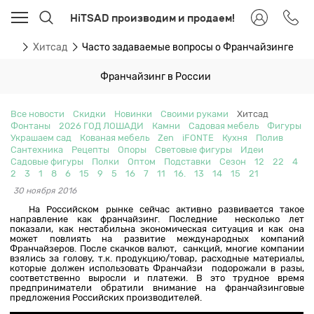
HiTSAD производим и продаем!
сти
Хитсад
Часто задаваемые вопросы о Франчайзинге
Франчайзинг в России
Все новости
Скидки
Новинки
Своими руками
Хитсад
Фонтаны
2026 ГОД ЛОШАДИ
Камни
Садовая мебель
Фигуры
Украшаем сад
Кованая мебель
Zen
iFONTE
Кухня
Полив
Сантехника
Рецепты
Опоры
Световые фигуры
Идеи
Садовые фигуры
Полки
Оптом
Подставки
Сезон
12
22
4
2
3
1
8
6
15
9
5
16
7
11
16.
13
14
15
21
30 ноября 2016
На Российском рынке сейчас активно развивается такое
направление как франчайзинг. Последние несколько лет
показали, как нестабильна экономическая ситуация и как она
может повлиять на развитие международных компаний
Франчайзеров. После скачков валют, санкций, многие компании
взялись за голову, т.к. продукцию/товар, расходные материалы,
которые должен использовать Франчайзи подорожали в разы,
соответственно выросли и платежи. В это трудное время
предприниматели обратили внимание на франчайзинговые
предложения Российских производителей.