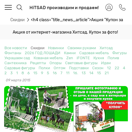
HiTSAD производим и продаем!
ти
Скидки
<h4 class="title_news_article">Акция "Купон за ф
Акция от интернет-магазина Хитсад. Купон за фото!
Все новости
Скидки
Новинки
Своими руками
Хитсад
Фонтаны
2026 ГОД ЛОШАДИ
Камни
Садовая мебель
Фигуры
Украшаем сад
Кованая мебель
Zen
iFONTE
Кухня
Полив
Сантехника
Рецепты
Опоры
Световые фигуры
Идеи
Садовые фигуры
Полки
Оптом
Подставки
Сезон
12
22
4
2
3
1
8
6
15
9
5
16
7
11
16.
13
14
15
21
09 марта 2015